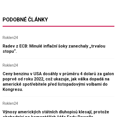
PODOBNÉ ČLÁNKY
Roklen24
Radev z ECB: Minulé inflační šoky zanechaly „trvalou
stopu“.
Roklen24
Ceny benzinu v USA dosáhly v průměru 4 dolarů za galon
poprvé od roku 2022, což ukazuje, jak válka dopadá na
americké spotřebitele před listopadovými volbami do
Kongresu.
Roklen24
Výnosy amerických státních dluhopisů klesají, protože