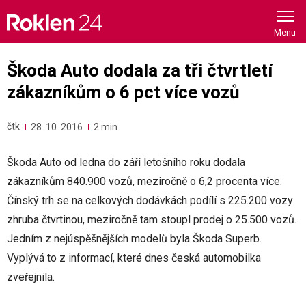
Skip
to
content
Škoda Auto dodala za tři čtvrtletí
zákazníkům o 6 pct více vozů
čtk
28. 10. 2016
2 min
Škoda Auto od ledna do září letošního roku dodala
zákazníkům 840.900 vozů, meziročně o 6,2 procenta více.
Čínský trh se na celkových dodávkách podílí s 225.200 vozy
zhruba čtvrtinou, meziročně tam stoupl prodej o 25.500 vozů.
Jedním z nejúspěšnějších modelů byla Škoda Superb.
Vyplývá to z informací, které dnes česká automobilka
zveřejnila.