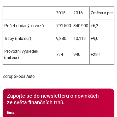
2015
2016
Změna v pct
Počet dodaných vozů
791.500
840.900
+6,2
Tržby (mld.eur)
9,280
10,113
+9,0
Provozní výsledek
734
940
+28,1
(mil.eur)
Zdroj: Škoda Auto
Zapojte se do newsletteru o novinkách
ze světa finančních trhů.
Email: