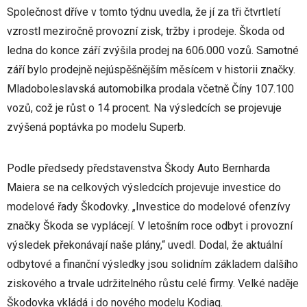
Společnost dříve v tomto týdnu uvedla, že jí za tři čtvrtletí
vzrostl meziročně provozní zisk, tržby i prodeje. Škoda od
ledna do konce září zvýšila prodej na 606.000 vozů. Samotné
září bylo prodejně nejúspěšnějším měsícem v historii značky.
Mladoboleslavská automobilka prodala včetně Číny 107.100
vozů, což je růst o 14 procent. Na výsledcích se projevuje
zvýšená poptávka po modelu Superb.
Podle předsedy představenstva Škody Auto Bernharda
Maiera se na celkových výsledcích projevuje investice do
modelové řady Škodovky. „Investice do modelové ofenzívy
značky Škoda se vyplácejí. V letošním roce odbyt i provozní
výsledek překonávají naše plány,“ uvedl. Dodal, že aktuální
odbytové a finanční výsledky jsou solidním základem dalšího
ziskového a trvale udržitelného růstu celé firmy. Velké naděje
Škodovka vkládá i do nového modelu Kodiaq.