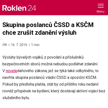
Skip
to
content
Skupina poslanců ČSSD a KSČM
chce zrušit zdanění výsluh
čtk
16. 7. 2016
1 min
Výsluhy bývalých vojáků z povolání a příslušníků
bezpečnostních sborů možná nebudou podléhat zdanění.
V
novele
daňového zákona, jež se týká také odbytného, to
navrhla skupina poslanců vládní ČSSD a opoziční KSČM.
Pokud by předloha platila, stát by od příštího roku nedanil
rovněž příspěvek na bydlení, který dostávají aktivní vojáci bez
služebního bytu.