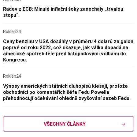
Radev z ECB: Minulé inflační šoky zanechaly „trvalou
stopu“.
Roklen24
Ceny benzinu v USA dosáhly v průměru 4 dolarů za galon
poprvé od roku 2022, což ukazuje, jak válka dopadá na
americké spotřebitele před listopadovými volbami do
Kongresu.
Roklen24
Výnosy amerických státních dluhopisů klesají, protože
obchodníci po komentářích šéfa Fedu Powella
přehodnocují očekávání ohledně zvyšování sazeb Fedu.
VŠECHNY ČLÁNKY