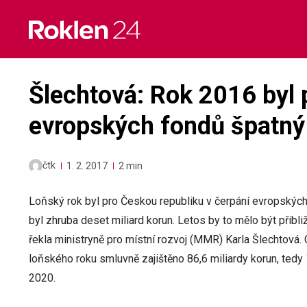
Skip
to
content
Šlechtová: Rok 2016 byl 
evropských fondů špatný
čtk
1. 2. 2017
2 min
Loňský rok byl pro Českou republiku v čerpání evropských
byl zhruba deset miliard korun. Letos by to mělo být přibli
řekla ministryně pro místní rozvoj (MMR) Karla Šlechtová
loňského roku smluvně zajištěno 86,6 miliardy korun, ted
2020.