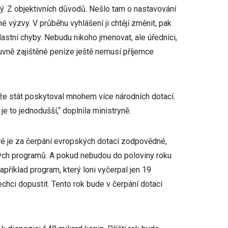
. Z objektivních důvodů. Nešlo tam o nastavování
é výzvy. V průběhu vyhlášení ji chtějí změnit, pak
vlastní chyby. Nebudu nikoho jmenovat, ale úředníci,
luvně zajištěné peníze ještě nemusí příjemce
že stát poskytoval mnohem více národních dotací.
je to jednodušší,“ doplnila ministryně.
eré je za čerpání evropských dotací zodpovědné,
ivých programů. A pokud nebudou do poloviny roku
apříklad program, který loni vyčerpal jen 19
chci dopustit. Tento rok bude v čerpání dotací