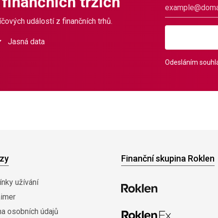
 finančních trzích
čových událostí z finančních trhů.
Jasná data
Odesláním souhla
zy
Finanční skupina Roklen
nky užívání
aimer
na osobních údajů