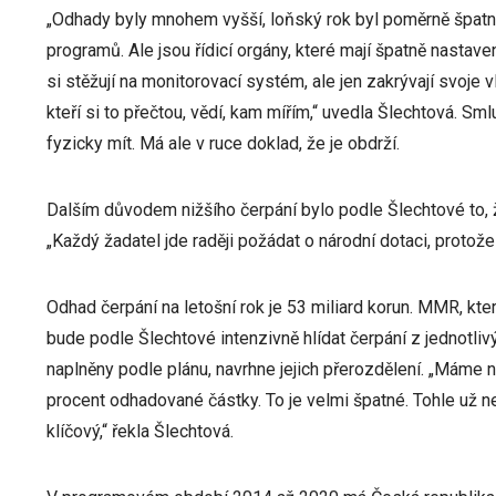
„Odhady byly mnohem vyšší, loňský rok byl poměrně špatný
programů. Ale jsou řídicí orgány, které mají špatně nastaven
si stěžují na monitorovací systém, ale jen zakrývají svoje 
kteří si to přečtou, vědí, kam mířím,“ uvedla Šlechtová. Sm
fyzicky mít. Má ale v ruce doklad, že je obdrží.
Dalším důvodem nižšího čerpání bylo podle Šlechtové to, 
„Každý žadatel jde raději požádat o národní dotaci, protože 
Odhad čerpání na letošní rok je 53 miliard korun. MMR, kt
bude podle Šlechtové intenzivně hlídat čerpání z jednotl
naplněny podle plánu, navrhne jejich přerozdělení. „Máme n
procent odhadované částky. To je velmi špatné. Tohle už ne
klíčový,“ řekla Šlechtová.