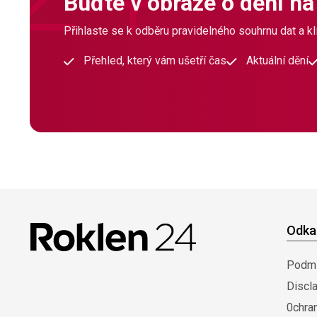
Buďte v obraze o dění na
Přihlaste se k odběru pravidelného souhrnu dat a klí
Přehled, který vám ušetří čas
Aktuální dění
Odka
Podmí
Discl
0chra