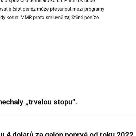
dispozici 648 miliard korun. Příští rok bude
ovat a část peněz může přesunout mezi programy
iardy korun. MMR proto smluvně zajištěné peníze
nechaly „trvalou stopu“.
 4 dolarů za galon poprvé od roku 2022,