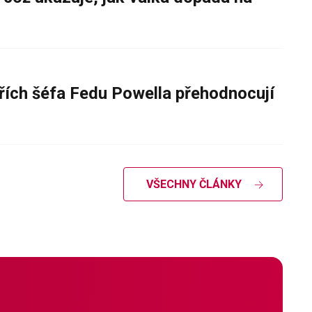
řích šéfa Fedu Powella přehodnocují
VŠECHNY ČLÁNKY