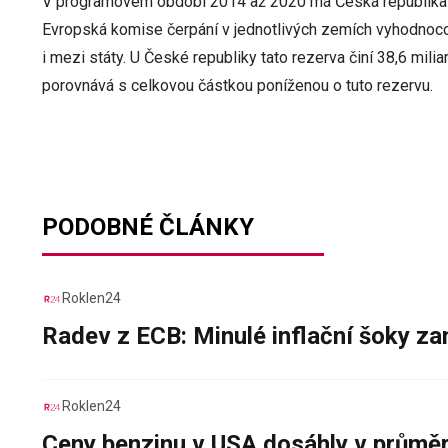
V programovém období 2014 až 2020 má Česká republika k 
Evropská komise čerpání v jednotlivých zemích vyhodnoc
i mezi státy. U České republiky tato rezerva činí 38,6 mil
porovnává s celkovou částkou poníženou o tuto rezervu.
PODOBNÉ ČLÁNKY
Roklen24
Radev z ECB: Minulé inflační šoky za
Roklen24
Ceny benzinu v USA dosáhly v průměru