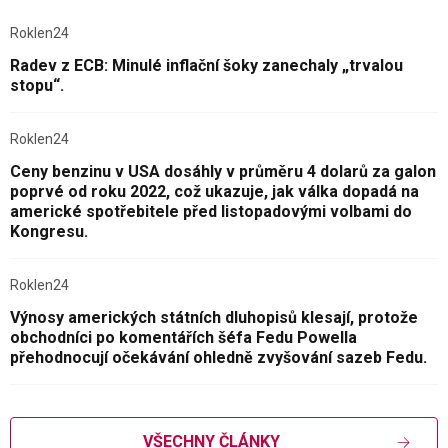
Roklen24
Radev z ECB: Minulé inflační šoky zanechaly „trvalou
stopu“.
Roklen24
Ceny benzinu v USA dosáhly v průměru 4 dolarů za galon
poprvé od roku 2022, což ukazuje, jak válka dopadá na
americké spotřebitele před listopadovými volbami do
Kongresu.
Roklen24
Výnosy amerických státních dluhopisů klesají, protože
obchodníci po komentářích šéfa Fedu Powella
přehodnocují očekávání ohledně zvyšování sazeb Fedu.
VŠECHNY ČLÁNKY