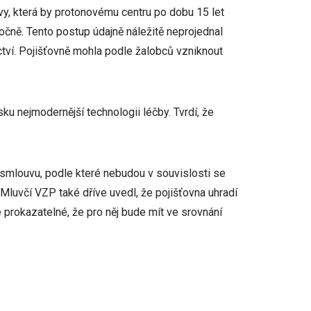
y, která by protonovému centru po dobu 15 let
očně. Tento postup údajně náležitě neprojednal
ctví. Pojišťovně mohla podle žalobců vzniknout
u nejmodernější technologii léčby. Tvrdí, že
smlouvu, podle které nebudou v souvislosti se
Mluvčí VZP také dříve uvedl, že pojišťovna uhradí
 prokazatelné, že pro něj bude mít ve srovnání