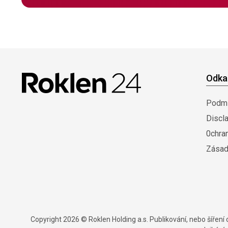
Odka
Podmí
Discl
0chra
Zásad
Copyright 2026 © Roklen Holding a.s. Publikování, nebo šířen