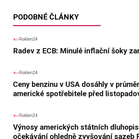
PODOBNÉ ČLÁNKY
Roklen24
Radev z ECB: Minulé inflační šoky za
Roklen24
Ceny benzinu v USA dosáhly v průměru
americké spotřebitele před listopad
Roklen24
Výnosy amerických státních dluhopis
očekávání ohledně zvyšování sazeb 