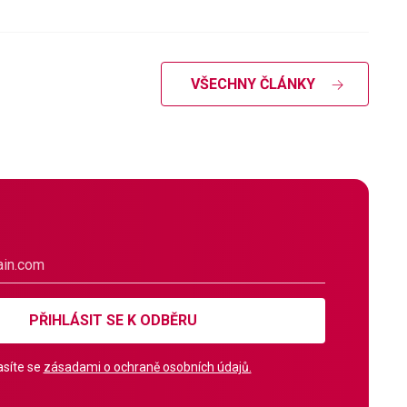
VŠECHNY ČLÁNKY
PŘIHLÁSIT SE K ODBĚRU
síte se
zásadami o ochraně osobních údajů.