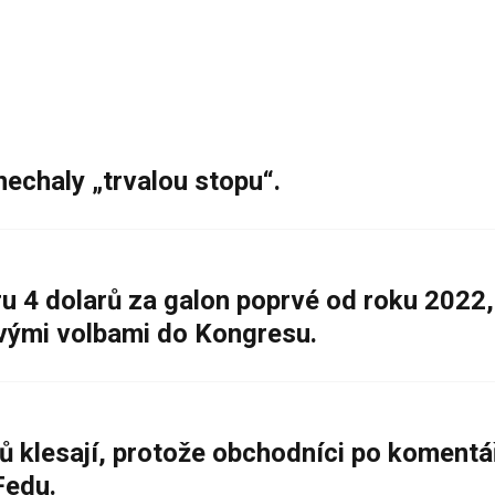
nechaly „trvalou stopu“.
 4 dolarů za galon poprvé od roku 2022,
ovými volbami do Kongresu.
ů klesají, protože obchodníci po komentá
Fedu.