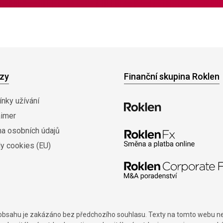
zy
Finanční skupina Roklen
nky užívání
aimer
na osobních údajů
y cookies (EU)
í obsahu je zakázáno bez předchozího souhlasu. Texty na tomto webu nes