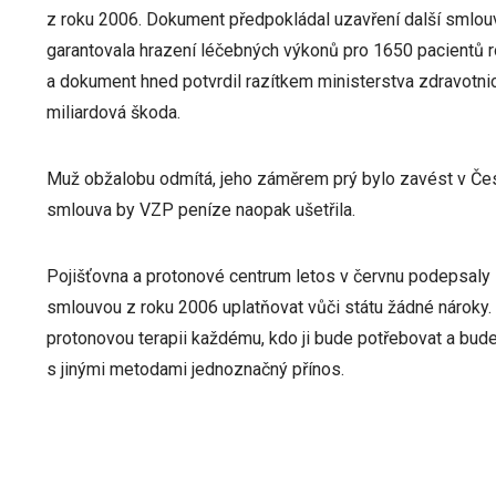
z roku 2006. Dokument předpokládal uzavření další smlouv
garantovala hrazení léčebných výkonů pro 1650 pacientů r
a dokument hned potvrdil razítkem ministerstva zdravotni
miliardová škoda.
Muž obžalobu odmítá, jeho záměrem prý bylo zavést v Česk
smlouva by VZP peníze naopak ušetřila.
Pojišťovna a protonové centrum letos v červnu podepsaly 
smlouvou z roku 2006 uplatňovat vůči státu žádné nároky. 
protonovou terapii každému, kdo ji bude potřebovat a bude
s jinými metodami jednoznačný přínos.