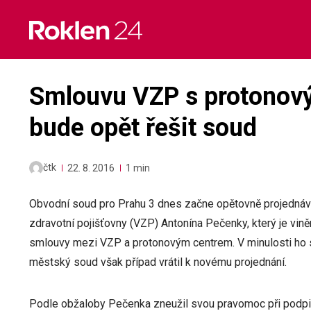
Skip
to
content
Smlouvu VZP s protonov
bude opět řešit soud
čtk
22. 8. 2016
1 min
Obvodní soud pro Prahu 3 dnes začne opětovně projedná
zdravotní pojišťovny (VZP) Antonína Pečenky, který je vině
smlouvy mezi VZP a protonovým centrem. V minulosti ho 
městský soud však případ vrátil k novému projednání.
Podle obžaloby Pečenka zneužil svou pravomoc při podpi