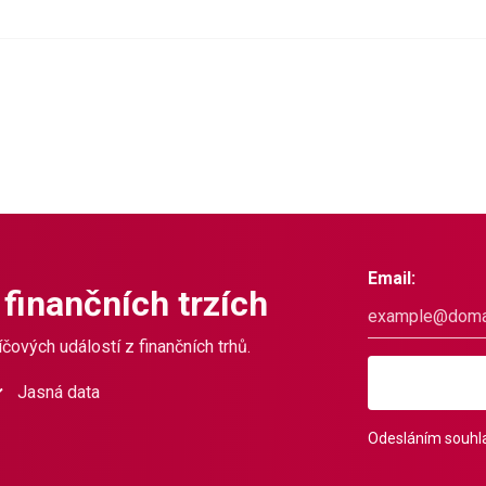
Email:
 finančních trzích
čových událostí z finančních trhů.
Jasná data
Odesláním souhla