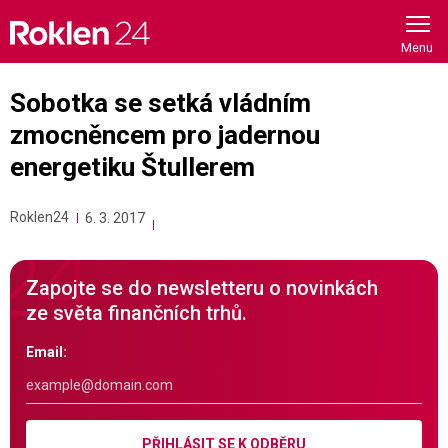
Skip
to
content
Sobotka se setká vládním
zmocněncem pro jadernou
energetiku Štullerem
Roklen24
6. 3. 2017
Zapojte se do newsletteru o novinkách
ze světa finančních trhů.
Email:
PŘIHLÁSIT SE K ODBĚRU