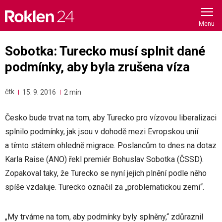
Skip
to
content
Sobotka: Turecko musí splnit dané
podmínky, aby byla zrušena víza
čtk
15. 9. 2016
2 min
Česko bude trvat na tom, aby Turecko pro vízovou liberalizaci
splnilo podmínky, jak jsou v dohodě mezi Evropskou unií
a tímto státem ohledně migrace. Poslancům to dnes na dotaz
Karla Raise (ANO) řekl premiér Bohuslav Sobotka (ČSSD).
Zopakoval taky, že Turecko se nyní jejich plnění podle něho
spíše vzdaluje. Turecko označil za „problematickou zemi“.
„My trváme na tom, aby podmínky byly splněny,“ zdůraznil