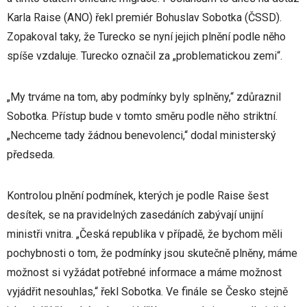
Karla Raise (ANO) řekl premiér Bohuslav Sobotka (ČSSD).
Zopakoval taky, že Turecko se nyní jejich plnění podle něho
spíše vzdaluje. Turecko označil za „problematickou zemi“.
„My trváme na tom, aby podmínky byly splněny,“ zdůraznil
Sobotka. Přístup bude v tomto směru podle něho striktní.
„Nechceme tady žádnou benevolenci,“ dodal ministerský
předseda.
Kontrolou plnění podmínek, kterých je podle Raise šest
desítek, se na pravidelných zasedáních zabývají unijní
ministři vnitra. „Česká republika v případě, že bychom měli
pochybnosti o tom, že podmínky jsou skutečně plněny, máme
možnost si vyžádat potřebné informace a máme možnost
vyjádřit nesouhlas,“ řekl Sobotka. Ve finále se Česko stejně