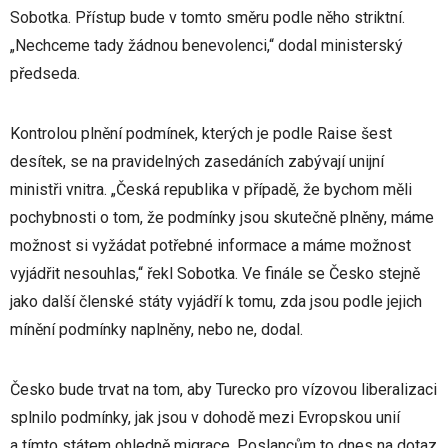
Sobotka. Přístup bude v tomto směru podle něho striktní.
„Nechceme tady žádnou benevolenci,“ dodal ministerský
předseda.
Kontrolou plnění podmínek, kterých je podle Raise šest
desítek, se na pravidelných zasedáních zabývají unijní
ministři vnitra. „Česká republika v případě, že bychom měli
pochybnosti o tom, že podmínky jsou skutečně plněny, máme
možnost si vyžádat potřebné informace a máme možnost
vyjádřit nesouhlas,“ řekl Sobotka. Ve finále se Česko stejně
jako další členské státy vyjádří k tomu, zda jsou podle jejich
mínění podmínky naplněny, nebo ne, dodal.
Česko bude trvat na tom, aby Turecko pro vízovou liberalizaci
splnilo podmínky, jak jsou v dohodě mezi Evropskou unií
a tímto státem ohledně migrace. Poslancům to dnes na dotaz