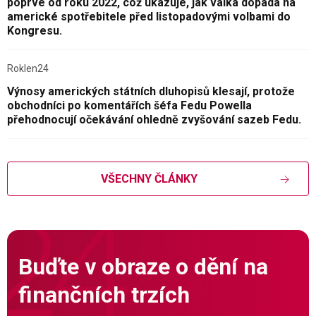
poprvé od roku 2022, což ukazuje, jak válka dopadá na
americké spotřebitele před listopadovými volbami do
Kongresu.
Roklen24
Výnosy amerických státních dluhopisů klesají, protože
obchodníci po komentářích šéfa Fedu Powella
přehodnocují očekávání ohledně zvyšování sazeb Fedu.
VŠECHNY ČLÁNKY
Buďte v obraze o dění na
finančních trzích