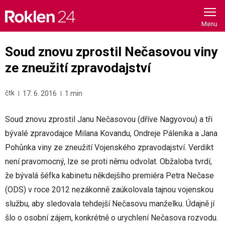
Skip
to
content
Soud znovu zprostil Nečasovou viny
ze zneužití zpravodajství
čtk
17. 6. 2016
1 min
Soud znovu zprostil Janu Nečasovou (dříve Nagyovou) a tři
bývalé zpravodajce Milana Kovandu, Ondreje Páleníka a Jana
Pohůnka viny ze zneužití Vojenského zpravodajství. Verdikt
není pravomocný, lze se proti němu odvolat. Obžaloba tvrdí,
že bývalá šéfka kabinetu někdejšího premiéra Petra Nečase
(ODS) v roce 2012 nezákonně zaúkolovala tajnou vojenskou
službu, aby sledovala tehdejší Nečasovu manželku. Údajně jí
šlo o osobní zájem, konkrétně o urychlení Nečasova rozvodu.