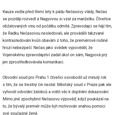
Kauza vedla před třemi lety k pádu Nečasovy vlády, Nečas
se později rozvedl a Nagyovou si vzal za manželku. Čtveřice
obžalovaných vinu od počátku odmítá. Zpravodajci se hájí tím,
že Radku Nečasovou nesledovali, ale prováděli takzvané
kontrasledování kvůli obavám z toho, že premiérově rodině
hrozí nebezpečí. Nečas jako svědek vypověděl, že
Vojenskému zpravodajství zadal úkol on sám, Nagyová prý
jen zprostředkovávala komunikaci.
Obvodní soud pro Prahu 1 čtveřici osvobodil už minulý rok
s tím, že se trestný čin nestal. Městský soud v Praze pak ale
vyhověl odvolání žalobců a vrátil věc k doplnění dokazování.
Mimo jiné zpochybnil Nečasovu výpověď, když poukázal na
to, že bývalý premiér může být motivován snahou pomoci
své současné ženě.