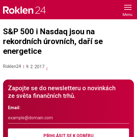
Skip
to
content
S&P 500 i Nasdaq jsou na
rekordních úrovních, daří se
energetice
Roklen24
9. 2. 2017
Zapojte se do newsletteru o novinkách
ze světa finančních trhů.
Email:
PŘIHLÁSIT SE K ODBĚRU