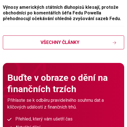
Výnosy amerických státních dluhopisů klesají, protože
obchodníci po komentářích šéfa Fedu Powella
přehodnocují očekávání ohledně zvyšování sazeb Fedu.
VŠECHNY ČLÁNKY
Buďte v obraze o dění na
finančních trzích
Přihlaste se k odběru pravidelného souhrnu dat a
klíčových událostí z finančních trhů.
Přehled, který vám ušetří čas