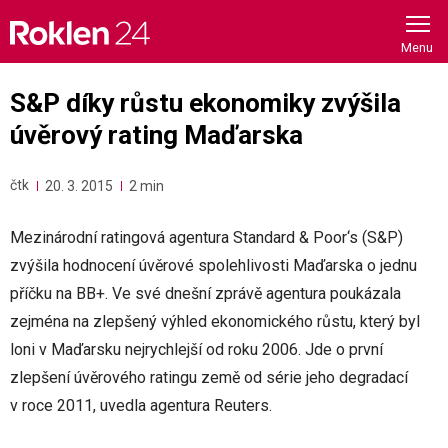
Skip
to
content
S&P díky růstu ekonomiky zvýšila
úvěrový rating Maďarska
čtk
20. 3. 2015
2 min
Mezinárodní ratingová agentura Standard & Poor‘s (S&P)
zvýšila hodnocení úvěrové spolehlivosti Maďarska o jednu
příčku na BB+. Ve své dnešní zprávě agentura poukázala
zejména na zlepšený výhled ekonomického růstu, který byl
loni v Maďarsku nejrychlejší od roku 2006. Jde o první
zlepšení úvěrového ratingu země od série jeho degradací
v roce 2011, uvedla agentura Reuters.