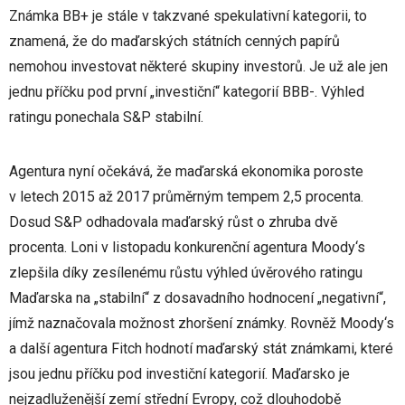
Známka BB+ je stále v takzvané spekulativní kategorii, to
znamená, že do maďarských státních cenných papírů
nemohou investovat některé skupiny investorů. Je už ale jen
jednu příčku pod první „investiční“ kategorií BBB-. Výhled
ratingu ponechala S&P stabilní.
Agentura nyní očekává, že maďarská ekonomika poroste
v letech 2015 až 2017 průměrným tempem 2,5 procenta.
Dosud S&P odhadovala maďarský růst o zhruba dvě
procenta. Loni v listopadu konkurenční agentura Moody‘s
zlepšila díky zesílenému růstu výhled úvěrového ratingu
Maďarska na „stabilní“ z dosavadního hodnocení „negativní“,
jímž naznačovala možnost zhoršení známky. Rovněž Moody‘s
a další agentura Fitch hodnotí maďarský stát známkami, které
jsou jednu příčku pod investiční kategorií. Maďarsko je
nejzadluženější zemí střední Evropy, což dlouhodobě