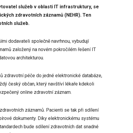
ovatel služeb v oblasti IT infrastruktury, se
nických zdravotních záznamů (NEHR). Ten
otních služeb.
ími dodavateli společně navrhnou, vybudují
znamů založený na novém pokročilém řešení IT
datovou architekturou.
 zdravotní péče do jedné elektronické databáze,
ždý český občan, který navštíví lékaře kdekoli
abezpečený online zdravotní záznam.
zdravotních záznamů. Pacienti se tak při sdílení
 papírové dokumenty. Díky elektronickému systému
andardech bude sdílení zdravotních dat snadné