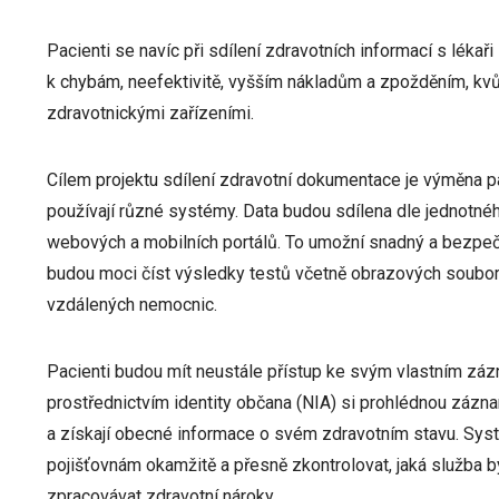
Pacienti se navíc při sdílení zdravotních informací s lékař
k chybám, neefektivitě, vyšším nákladům a zpožděním, kvů
zdravotnickými zařízeními.
Cílem projektu sdílení zdravotní dokumentace je výměna p
používají různé systémy. Data budou sdílena dle jednotné
webových a mobilních portálů. To umožní snadný a bezpeč
budou moci číst výsledky testů včetně obrazových souborů,
vzdálených nemocnic.
Pacienti budou mít neustále přístup ke svým vlastním zá
prostřednictvím identity občana (NIA) si prohlédnou zázna
a získají obecné informace o svém zdravotním stavu. Sy
pojišťovnám okamžitě a přesně zkontrolovat, jaká služba by
zpracovávat zdravotní nároky.