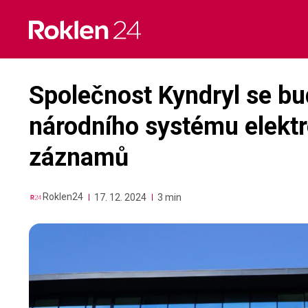
Skip
to
content
Společnost Kyndryl se bu
národního systému elekt
záznamů
Roklen24
17. 12. 2024
3 min