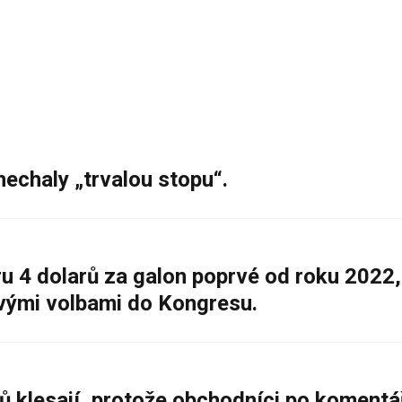
nechaly „trvalou stopu“.
 4 dolarů za galon poprvé od roku 2022,
ovými volbami do Kongresu.
ů klesají, protože obchodníci po komentá