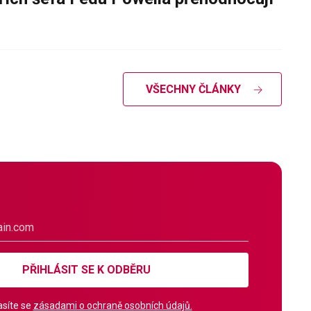
VŠECHNY ČLÁNKY
PŘIHLÁSIT SE K ODBĚRU
síte se
zásadami o ochraně osobních údajů.