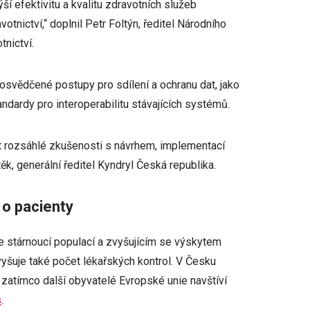
ší efektivitu a kvalitu zdravotních služeb
tnictví,“ doplnil Petr Foltýn, ředitel Národního
tnictví.
osvědčené postupy pro sdílení a ochranu dat, jako
andardy pro interoperabilitu stávajících systémů.
ekt rozsáhlé zkušenosti s návrhem, implementací
těk, generální ředitel Kyndryl Česká republika.
 o pacienty
 stárnoucí populací a zvyšujícím se výskytem
yšuje také počet lékařských kontrol. V Česku
, zatímco další obyvatelé Evropské unie navštíví
s
.