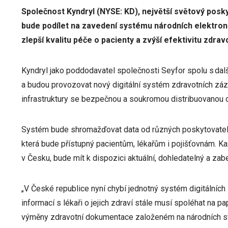
Společnost Kyndryl (NYSE: KD), největší světový poskyt
bude podílet na zavedení systému národních elektro
zlepší kvalitu péče o pacienty a zvýší efektivitu zdrav
Kyndryl jako poddodavatel společnosti Seyfor spolu s dalš
a budou provozovat nový digitální systém zdravotních zá
infrastruktury se bezpečnou a soukromou distribuovanou 
Systém bude shromažďovat data od různých poskytovatelů
která bude přístupný pacientům, lékařům i pojišťovnám. Ka
v Česku, bude mít k dispozici aktuální, dohledatelný a z
„V České republice nyní chybí jednotný systém digitálních 
informací s lékaři o jejich zdraví stále musí spoléhat na
výměny zdravotní dokumentace založeném na národních st