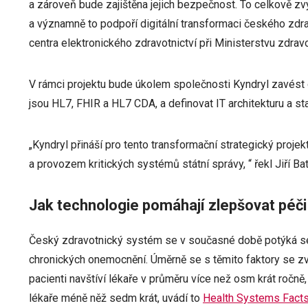
a zároveň bude zajištěna jejich bezpečnost. To celkově zvý
a významně to podpoří digitální transformaci českého zdravo
centra elektronického zdravotnictví při Ministerstvu zdravo
V rámci projektu bude úkolem společnosti Kyndryl zavést 
jsou HL7, FHIR a HL7 CDA, a definovat IT architekturu a st
„Kyndryl přináší pro tento transformační strategický proj
a provozem kritických systémů státní správy, “ řekl Jiří Ba
Jak technologie pomáhají zlepšovat péči
Český zdravotnický systém se v současné době potýká se
chronických onemocnění. Úměrně se s těmito faktory se zv
pacienti navštíví lékaře v průměru více než osm krát ročně
lékaře méně něž sedm krát, uvádí to
Health Systems Fact