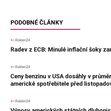
PODOBNÉ ČLÁNKY
Roklen24
Radev z ECB: Minulé inflační šoky za
Roklen24
Ceny benzinu v USA dosáhly v průměru
americké spotřebitele před listopad
Roklen24
Výnosy amerických státních dluhopis