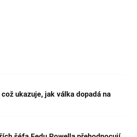
 což ukazuje, jak válka dopadá na
řích šéfa Fedu Powella přehodnocují