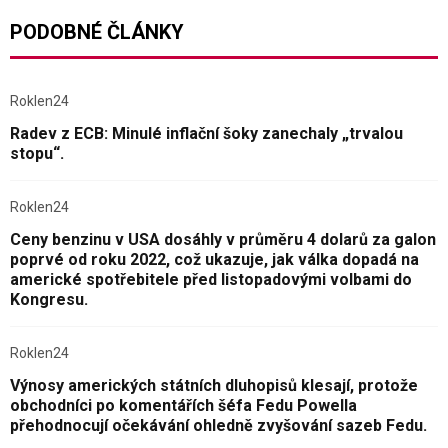
PODOBNÉ ČLÁNKY
Roklen24
Radev z ECB: Minulé inflační šoky zanechaly „trvalou
stopu“.
Roklen24
Ceny benzinu v USA dosáhly v průměru 4 dolarů za galon
poprvé od roku 2022, což ukazuje, jak válka dopadá na
americké spotřebitele před listopadovými volbami do
Kongresu.
Roklen24
Výnosy amerických státních dluhopisů klesají, protože
obchodníci po komentářích šéfa Fedu Powella
přehodnocují očekávání ohledně zvyšování sazeb Fedu.