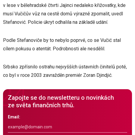
v lese v bělehradské čtvrti Jajinci nedaleko křižovatky, kde
musí Vučičův vůz na cestě domů výrazně zpomalit, uvedl
Stefanović. Policie úkryt odhalila na základě udání.
Podle Stefanoviče by to nebylo poprvé, co se Vučić stal
cílem pokusu o atentát. Podrobnosti ale nesdělil.
Srbsko zpřísnilo ostrahu nejvyšších ústavních činitelů poté,
co byl v roce 2003 zavražděn premiér Zoran Djindjić.
Zapojte se do newsletteru o novinkách
ze světa finančních trhů.
Email: