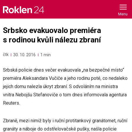
Skip
to
content
Srbsko evakuovalo premiéra
s rodinou kvůli nálezu zbraní
čtk
30. 10. 2016
1 min
Srbská policie dnes večer evakuovala „na bezpečné místo“
premiéra Aleksandara Vučiče a jeho rodinu poté, co nedaleko
jejich domu nalezla úkryt zbraní. S odvoláním na ministra
vnitra Nebojšu Stefanoviče o tom dnes informovala agentura
Reuters.
Zbraně, mezi nimiž byly i ruční protitankový granátomet, ruční
granáty a náboje do odstřelovačské pušky, našla policie