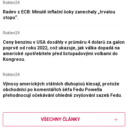
Roklen24
Radev z ECB: Minulé inflační šoky zanechaly „trvalou
stopu“.
Roklen24
Ceny benzinu v USA dosáhly v průměru 4 dolarů za galon
poprvé od roku 2022, což ukazuje, jak válka dopadá na
americké spotřebitele před listopadovými volbami do
Kongresu.
Roklen24
Výnosy amerických státních dluhopisů klesají, protože
obchodníci po komentářích šéfa Fedu Powella
přehodnocují očekávání ohledně zvyšování sazeb Fedu.
VŠECHNY ČLÁNKY