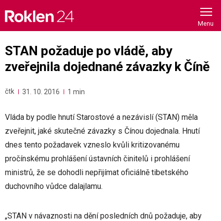
Skip
to
content
STAN požaduje po vládě, aby
zveřejnila dojednané závazky k Číně
čtk
31. 10. 2016
1 min
Vláda by podle hnutí Starostové a nezávislí (STAN) měla
zveřejnit, jaké skutečné závazky s Čínou dojednala. Hnutí
dnes tento požadavek vzneslo kvůli kritizovanému
pročínskému prohlášení ústavních činitelů i prohlášení
ministrů, že se dohodli nepřijímat oficiálně tibetského
duchovního vůdce dalajlamu.
„STAN v návaznosti na dění posledních dnů požaduje, aby