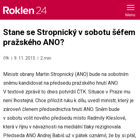
Skip
to
content
Stane se Stropnický v sobotu šéfem
pražského ANO?
čtk
9. 11. 2015
2 min
Ministr obrany Martin Stropnický (ANO) bude na sobotním
sněmu kandidovat na předsedu pražského hnutí ANO.
V textové zprávě to dnes potvrdil ČTK. Situace v Praze mu
není lhostejná. Chce přiložit ruku k dílu, uvedl ministr, který je
zároveň členem předsednictva hnutí ANO. Sněm bude
v sobotu volit nového předsedu místo Radmily Kleslové,
která v říjnu v návaznosti na mediální tlaky rezignovala.
Předseda ANO Andrej Babiš už v pátek oznámil, že by si přál,