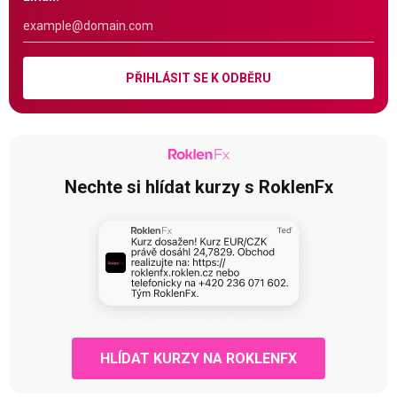
PŘIHLÁSIT SE K ODBĚRU
Nechte si hlídat kurzy s RoklenFx
HLÍDAT KURZY NA ROKLENFX