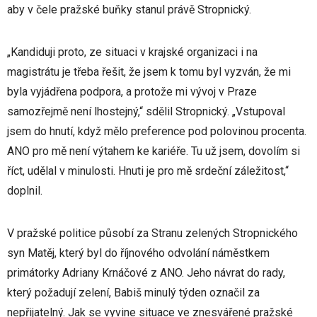
aby v čele pražské buňky stanul právě Stropnický.
„Kandiduji proto, ze situaci v krajské organizaci i na
magistrátu je třeba řešit, že jsem k tomu byl vyzván, že mi
byla vyjádřena podpora, a protože mi vývoj v Praze
samozřejmě není lhostejný,“ sdělil Stropnický. „Vstupoval
jsem do hnutí, když mělo preference pod polovinou procenta.
ANO pro mě není výtahem ke kariéře. Tu už jsem, dovolím si
říct, udělal v minulosti. Hnuti je pro mě srdeční záležitost,“
doplnil.
V pražské politice působí za Stranu zelených Stropnického
syn Matěj, který byl do říjnového odvolání náměstkem
primátorky Adriany Krnáčové z ANO. Jeho návrat do rady,
který požadují zelení, Babiš minulý týden označil za
nepřijatelný. Jak se vyvine situace ve znesvářené pražské