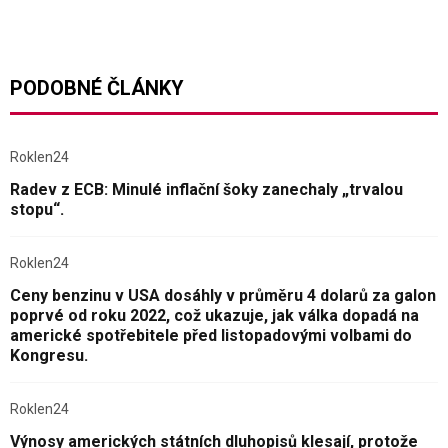
PODOBNÉ ČLÁNKY
Roklen24
Radev z ECB: Minulé inflační šoky zanechaly „trvalou
stopu“.
Roklen24
Ceny benzinu v USA dosáhly v průměru 4 dolarů za galon
poprvé od roku 2022, což ukazuje, jak válka dopadá na
americké spotřebitele před listopadovými volbami do
Kongresu.
Roklen24
Výnosy amerických státních dluhopisů klesají, protože