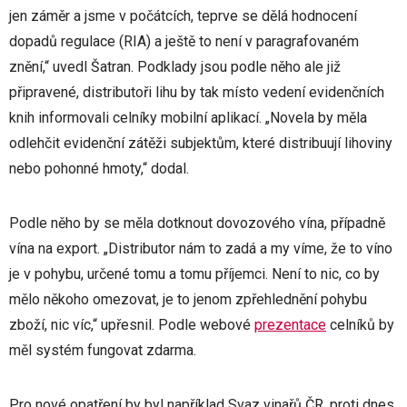
jen záměr a jsme v počátcích, teprve se dělá hodnocení
dopadů regulace (RIA) a ještě to není v paragrafovaném
znění,“ uvedl Šatran. Podklady jsou podle něho ale již
připravené, distributoři lihu by tak místo vedení evidenčních
knih informovali celníky mobilní aplikací. „Novela by měla
odlehčit evidenční zátěži subjektům, které distribuují lihoviny
nebo pohonné hmoty,“ dodal.
Podle něho by se měla dotknout dovozového vína, případně
vína na export. „Distributor nám to zadá a my víme, že to víno
je v pohybu, určené tomu a tomu příjemci. Není to nic, co by
mělo někoho omezovat, je to jenom zpřehlednění pohybu
zboží, nic víc,“ upřesnil. Podle webové
prezentace
celníků by
měl systém fungovat zdarma.
Pro nové opatření by byl například Svaz vinařů ČR, proti dnes