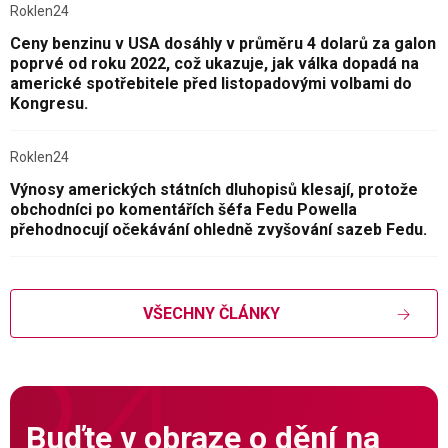
Roklen24
Ceny benzinu v USA dosáhly v průměru 4 dolarů za galon
poprvé od roku 2022, což ukazuje, jak válka dopadá na
americké spotřebitele před listopadovými volbami do
Kongresu.
Roklen24
Výnosy amerických státních dluhopisů klesají, protože
obchodníci po komentářích šéfa Fedu Powella
přehodnocují očekávání ohledně zvyšování sazeb Fedu.
VŠECHNY ČLÁNKY
Buďte v obraze o dění na