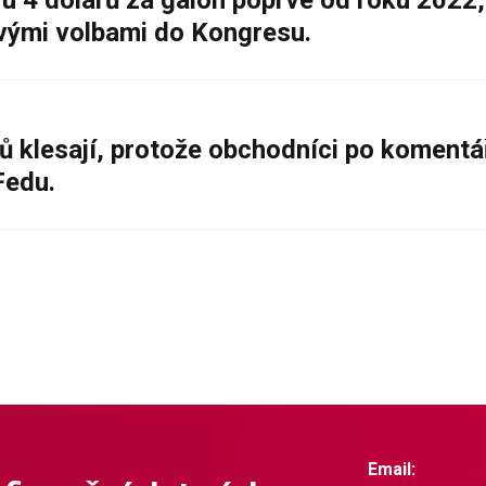
 4 dolarů za galon poprvé od roku 2022,
ovými volbami do Kongresu.
ů klesají, protože obchodníci po komentá
Fedu.
Email: