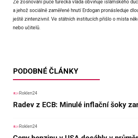
Ze zosnování puče turecká vláda obviňuje islámského ducho
a jehož sociálně zaměřené hnutí Erdogan pronásleduje dlo
ještě zintenzivnil. Ve státních institucích přišlo o místa ně
nebo učitelů.
PODOBNÉ ČLÁNKY
Roklen24
Radev z ECB: Minulé inflační šoky za
Roklen24