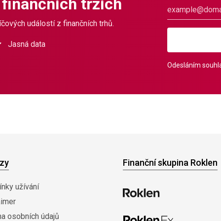
 finančních trzích
čových událostí z finančních trhů.
Jasná data
Odesláním souhla
zy
Finanční skupina Roklen
nky užívání
aimer
na osobních údajů