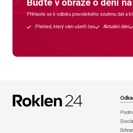
Buďte v obraze o dění na
Přihlaste se k odběru pravidelného souhrnu dat a klí
Přehled, který vám ušetří čas
Aktuální dění
Odka
Podmí
Discl
0chra