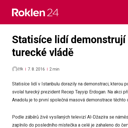
Skip
to
content
Statisíce lidí demonstruj
turecké vládě
čtk
7. 8. 2016
2 min
Statisíce lidí v Istanbulu dorazily na demonstraci, kter
svolal turecký prezident Recep Tayyip Erdogan. Na akci při
Anadolu je to první společná masová demonstrace těchto d
Podle záběrů živě vysílaných televizí Al-Džazíra se náměst
zaplnilo do posledního místečka a celé je zahaleno do čer