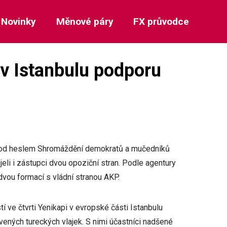
Novinky
Měnové páry
FX průvodce
í v Istanbulu podporu
ou pod heslem Shromáždění demokratů a mučedníků
jeli i zástupci dvou opoziční stran. Podle agentury
vou formací s vládní stranou AKP.
í ve čtvrti Yenikapi v evropské části Istanbulu
vených tureckých vlajek. S nimi účastníci nadšené