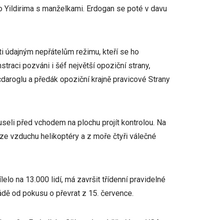
ho Yildirima s manželkami. Erdogan se poté v davu
i údajným nepřátelům režimu, kteří se ho
traci pozváni i šéf největší opoziční strany,
daroglu a předák opoziční krajně pravicové Strany
seli před vchodem na plochu projít kontrolou. Na
í ze vzduchu helikoptéry a z moře čtyři válečné
elo na 13.000 lidí, má završit třídenní pravidelné
ládě od pokusu o převrat z 15. července.