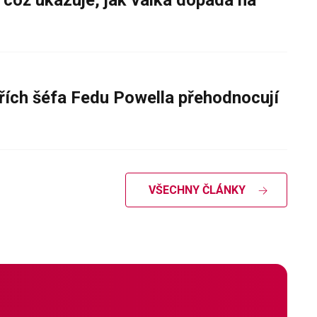
 což ukazuje, jak válka dopadá na
řích šéfa Fedu Powella přehodnocují
VŠECHNY ČLÁNKY