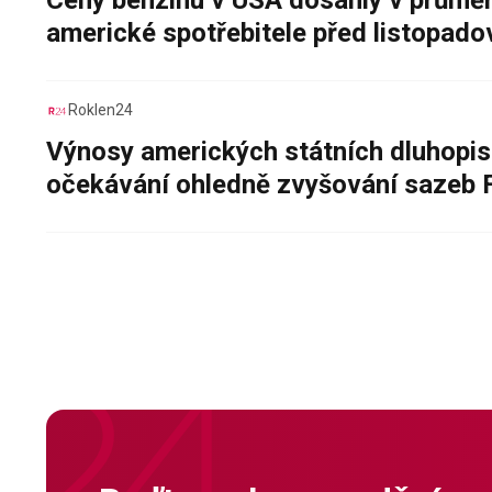
Ceny benzinu v USA dosáhly v průměru
americké spotřebitele před listopad
Roklen24
Výnosy amerických státních dluhopis
očekávání ohledně zvyšování sazeb 