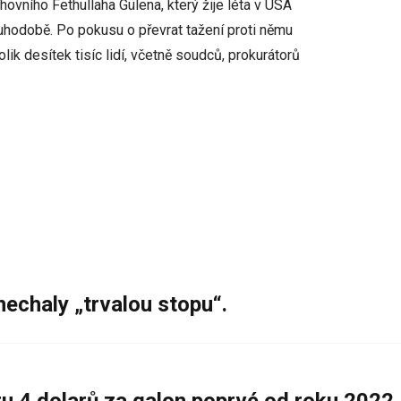
vního Fethullaha Gülena, který žije léta v USA
uhodobě. Po pokusu o převrat tažení proti němu
kolik desítek tisíc lidí, včetně soudců, prokurátorů
nechaly „trvalou stopu“.