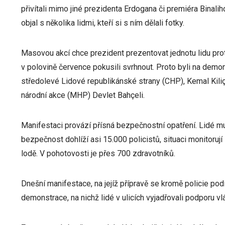
přivítali mimo jiné prezidenta Erdogana či premiéra Binali
objal s několika lidmi, kteří si s ním dělali fotky.
Masovou akcí chce prezident prezentovat jednotu lidu prot
v polovině července pokusili svrhnout. Proto byli na demons
středolevé Lidové republikánské strany (CHP), Kemal Kiliç
národní akce (MHP) Devlet Bahçeli.
Manifestaci provází přísná bezpečnostní opatření. Lidé mu
bezpečnost dohlíží asi 15.000 policistů, situaci monitoruj
lodě. V pohotovosti je přes 700 zdravotníků.
Dnešní manifestace, na jejíž přípravě se kromě policie podíl
demonstrace, na nichž lidé v ulicích vyjadřovali podporu v