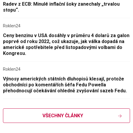
Radev z ECB: Minulé inflační šoky zanechaly „trvalou
stopu“.
Roklen24
Ceny benzinu v USA dosáhly v průměru 4 dolarů za galon
poprvé od roku 2022, což ukazuje, jak válka dopadá na
americké spotřebitele před listopadovými volbami do
Kongresu.
Roklen24
Výnosy amerických státních dluhopisů klesají, protože
obchodníci po komentářích šéfa Fedu Powella
přehodnocují očekávání ohledně zvyšování sazeb Fedu.
VŠECHNY ČLÁNKY