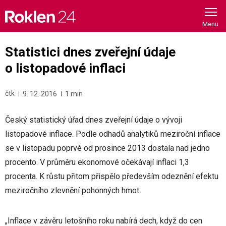
Skip
to
content
Statistici dnes zveřejní údaje
o listopadové inflaci
čtk
9. 12. 2016
1 min
Český statistický úřad dnes zveřejní údaje o vývoji
listopadové inflace. Podle odhadů analytiků meziroční inflace
se v listopadu poprvé od prosince 2013 dostala nad jedno
procento. V průměru ekonomové očekávají inflaci 1,3
procenta. K růstu přitom přispělo především odeznění efektu
meziročního zlevnění pohonných hmot.
„Inflace v závěru letošního roku nabírá dech, když do cen