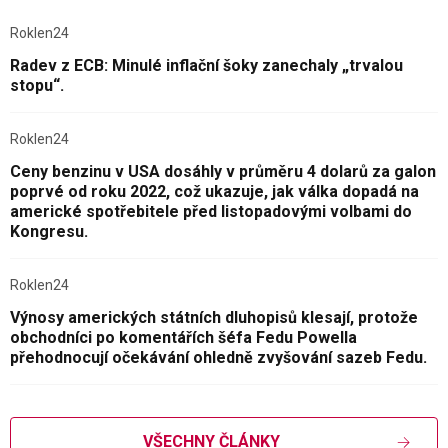
Roklen24
Radev z ECB: Minulé inflační šoky zanechaly „trvalou
stopu“.
Roklen24
Ceny benzinu v USA dosáhly v průměru 4 dolarů za galon
poprvé od roku 2022, což ukazuje, jak válka dopadá na
americké spotřebitele před listopadovými volbami do
Kongresu.
Roklen24
Výnosy amerických státních dluhopisů klesají, protože
obchodníci po komentářích šéfa Fedu Powella
přehodnocují očekávání ohledně zvyšování sazeb Fedu.
VŠECHNY ČLÁNKY