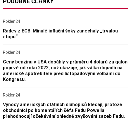
PODOBNÉ ČLÁNKY
Roklen24
Radev z ECB: Minulé inflační šoky zanechaly „trvalou
stopu“.
Roklen24
Ceny benzinu v USA dosáhly v průměru 4 dolarů za galon
poprvé od roku 2022, což ukazuje, jak válka dopadá na
americké spotřebitele před listopadovými volbami do
Kongresu.
Roklen24
Výnosy amerických státních dluhopisů klesají, protože
obchodníci po komentářích šéfa Fedu Powella
přehodnocují očekávání ohledně zvyšování sazeb Fedu.