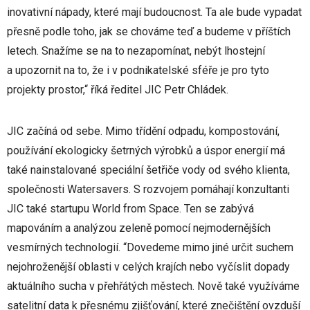
inovativní nápady, které mají budoucnost. Ta ale bude vypadat
přesně podle toho, jak se chováme teď a budeme v příštích
letech. Snažíme se na to nezapomínat, nebýt lhostejní
a upozornit na to, že i v podnikatelské sféře je pro tyto
projekty prostor,“ říká ředitel JIC Petr Chládek.
JIC začíná od sebe. Mimo třídění odpadu, kompostování,
používání ekologicky šetrných výrobků a úspor energií má
také nainstalované speciální šetřiče vody od svého klienta,
společnosti Watersavers. S rozvojem pomáhají konzultanti
JIC také startupu World from Space. Ten se zabývá
mapováním a analýzou zeleně pomocí nejmodernějších
vesmírných technologií. “Dovedeme mimo jiné určit suchem
nejohroženější oblasti v celých krajích nebo vyčíslit dopady
aktuálního sucha v přehřátých městech. Nově také využíváme
satelitní data k přesnému zjišťování, které znečištění ovzduší