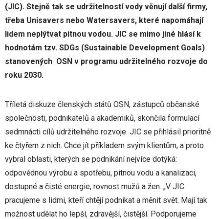
(JIC). Stejně tak se udržitelností vody věnují další firmy,
třeba Unisavers nebo Watersavers, které napomáhají
lidem neplýtvat pitnou vodou. JIC se mimo jiné hlásí k
hodnotám tzv. SDGs (Sustainable Development Goals)
stanovených OSN v programu udržitelného rozvoje do
roku 2030.
Tříletá diskuze členských států OSN, zástupců občanské
společnosti, podnikatelů a akademiků, skončila formulací
sedmnácti cílů udržitelného rozvoje. JIC se přihlásil prioritně
ke čtyřem z nich. Chce jít příkladem svým klientům, a proto
vybral oblasti, kterých se podnikání nejvíce dotýká:
odpovědnou výrobu a spotřebu, pitnou vodu a kanalizaci,
dostupné a čisté energie, rovnost mužů a žen. „V JIC
pracujeme s lidmi, kteří chtějí podnikat a měnit svět. Mají tak
možnost udělat ho lepší, zdravější, čistější. Podporujeme