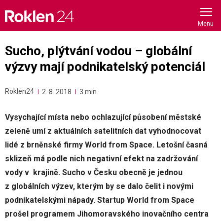
Skip
to
content
Sucho, plýtvání vodou – globální
výzvy mají podnikatelský potenciál
Roklen24
2. 8. 2018
3 min
Vysychající místa nebo ochlazující působení městské
zeleně umí z aktuálních satelitních dat vyhodnocovat
lidé z brněnské firmy World from Space. Letošní časná
sklizeň má podle nich negativní efekt na zadržování
vody v krajině. Sucho v Česku obecně je jednou
z globálních výzev, kterým by se dalo čelit i novými
podnikatelskými nápady. Startup World from Space
prošel programem Jihomoravského inovačního centra