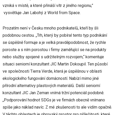
vzniká v místě, a které přináší vítr z jiného regionu,”
vysvětluje Jan Labohý z World from Space.
Prozatím není v Česku mnoho podnikatelů, kteří by šli
podobnou cestou. „Trh, který by pobíral tento typ podnikání
se úspěšně formuje a je velká pravděpodobnost, že rychle
poroste a s ním porostou i firmy zaměřující se na produkty
nebo služby spojené s udržitelným rozvojem,“ komentuje
situaci seniorní konzultant JIC Martin Dokoupil. Ten působí
ve společnosti Tierra Verde, která je úspěšnou v oblasti
ekologického fungování domácností. Nabízí mimo jiné
přírodní alternativy plastových materiálů. Další seniorní
konzultant JIC Jan Zeman vnímá tržní potenciál podobně.
„Podporování hodnot SDGs je ve firmách obecně vnímano
spíše jako náklad navíc. Z mé zkušenosti to ale vidím opačně.
V těchto oblastech je obrovský prostor pro příležitosti, které