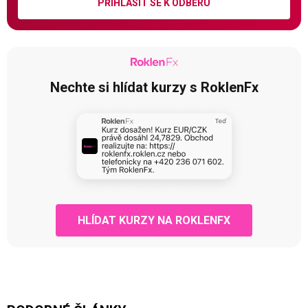
PŘIHLÁSIT SE K ODBĚRU
Nechte si hlídat kurzy s RoklenFx
HLÍDAT KURZY NA ROKLENFX