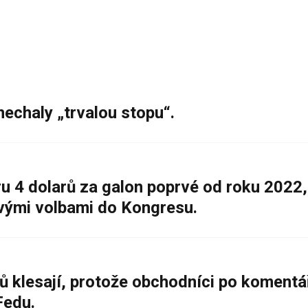
nechaly „trvalou stopu“.
 4 dolarů za galon poprvé od roku 2022,
ovými volbami do Kongresu.
ů klesají, protože obchodníci po komentá
Fedu.