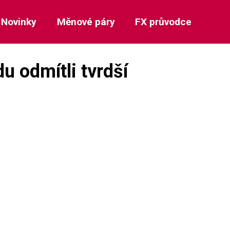
Novinky
Měnové páry
FX průvodce
u odmítli tvrdší