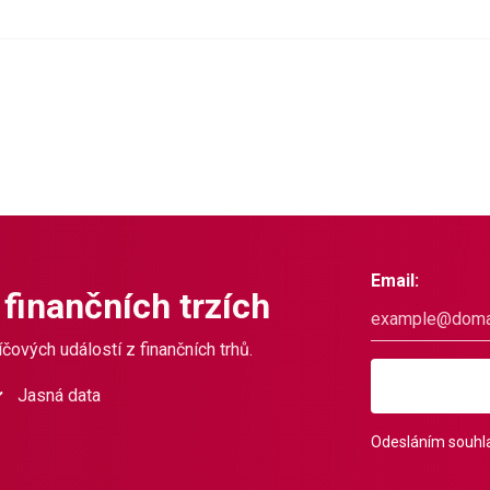
Email:
 finančních trzích
čových událostí z finančních trhů.
Jasná data
Odesláním souhla