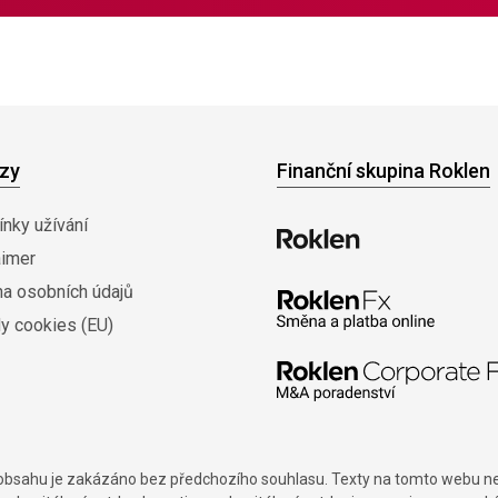
zy
Finanční skupina Roklen
nky užívání
aimer
na osobních údajů
y cookies (EU)
í obsahu je zakázáno bez předchozího souhlasu. Texty na tomto webu nes