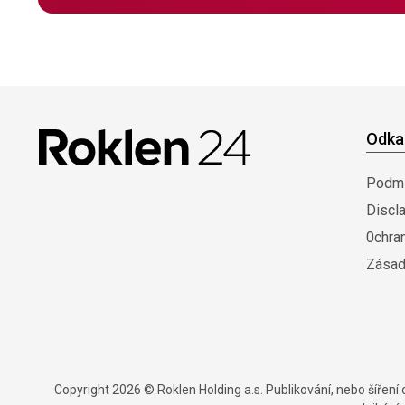
Odka
Podmí
Discl
0chra
Zásad
Copyright 2026 © Roklen Holding a.s. Publikování, nebo šířen