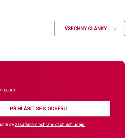
VŠECHNY ČLÁNKY
PŘIHLÁSIT SE K ODBĚRU
síte se
zásadami o ochraně osobních údajů.