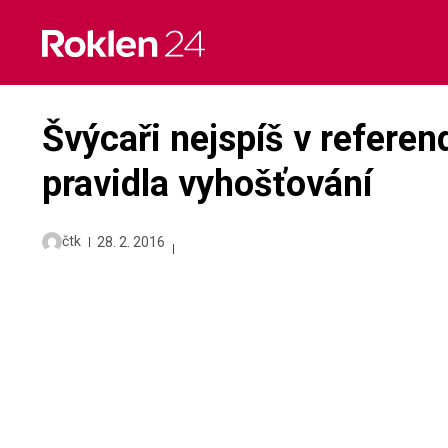
Skip
to
content
Švýcaři nejspíš v referend
pravidla vyhošťování
čtk
28. 2. 2016