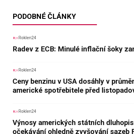
PODOBNÉ ČLÁNKY
Roklen24
Radev z ECB: Minulé inflační šoky za
Roklen24
Ceny benzinu v USA dosáhly v průměru
americké spotřebitele před listopad
Roklen24
Výnosy amerických státních dluhopis
očekávání ohledně zvyšování sazeb 