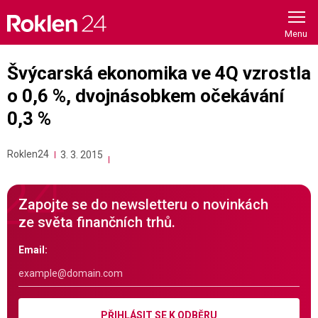
Skip
to
content
Švýcarská ekonomika ve 4Q vzrostla
o 0,6 %, dvojnásobkem očekávání
0,3 %
Roklen24
3. 3. 2015
Zapojte se do newsletteru o novinkách
ze světa finančních trhů.
Email:
PŘIHLÁSIT SE K ODBĚRU