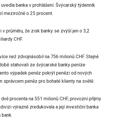
 uvedla banka v prohlášení. Švýcarský týdenník
pl meziročně o 25 procent.
v průměru, že zisk banky se zvýší jen o 3,2
iliardy CHF.
 více než zdvojnásobil na 756 milionů CHF. Stejně
í době stahovali ze švýcarské banky peníze
 tento výpadek peněz pokrýt penězi od nových
ším správcem peněz pro bohaté klienty na světě.
 o dvě procenta na 551 milionů CHF, provozní příjmy
divizi výrazně zredukovala a její investiční banka
 bank.