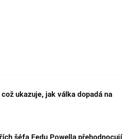
 což ukazuje, jak válka dopadá na
řích šéfa Fedu Powella přehodnocují