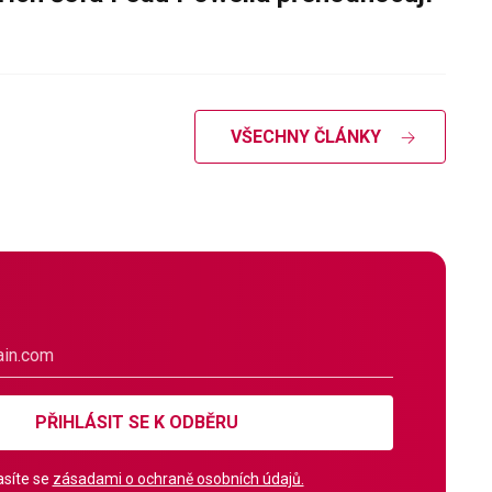
VŠECHNY ČLÁNKY
PŘIHLÁSIT SE K ODBĚRU
síte se
zásadami o ochraně osobních údajů.