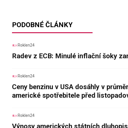
PODOBNÉ ČLÁNKY
Roklen24
Radev z ECB: Minulé inflační šoky za
Roklen24
Ceny benzinu v USA dosáhly v průměru
americké spotřebitele před listopad
Roklen24
Výnosy amerických státních dluhopis