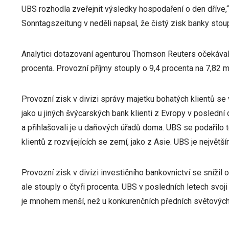
UBS rozhodla zveřejnit výsledky hospodaření o den dříve,“
Sonntagszeitung v neděli napsal, že čistý zisk banky stou
Analytici dotazovaní agenturou Thomson Reuters očekávali 
procenta. Provozní příjmy stouply o 9,4 procenta na 7,82 m
Provozní zisk v divizi správy majetku bohatých klientů se
jako u jiných švýcarských bank klienti z Evropy v posledn
a přihlašovali je u daňových úřadů doma. UBS se podařilo
klientů z rozvíjejících se zemí, jako z Asie. UBS je největ
Provozní zisk v divizi investičního bankovnictví se snížil
ale stouply o čtyři procenta. UBS v posledních letech svoji 
je mnohem menší, než u konkurenčních předních světových