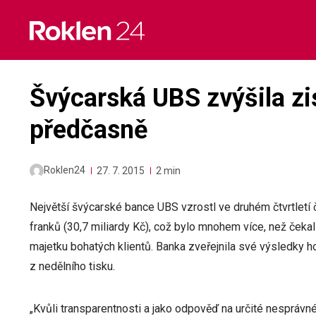
Skip
to
content
Švýcarská UBS zvýšila zis
předčasně
Roklen24
27. 7. 2015
2 min
Největší švýcarské bance UBS vzrostl ve druhém čtvrtletí č
franků (30,7 miliardy Kč), což bylo mnohem více, než čekal
majetku bohatých klientů. Banka zveřejnila své výsledky h
z nedělního tisku.
„Kvůli transparentnosti a jako odpověď na určité nesprávné 