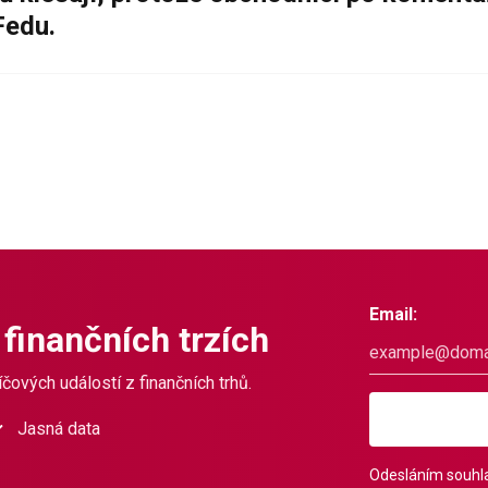
Fedu.
Email:
 finančních trzích
čových událostí z finančních trhů.
Jasná data
Odesláním souhla