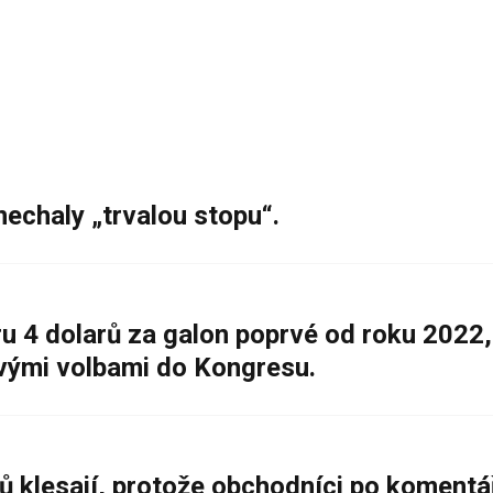
nechaly „trvalou stopu“.
 4 dolarů za galon poprvé od roku 2022,
ovými volbami do Kongresu.
ů klesají, protože obchodníci po komentá