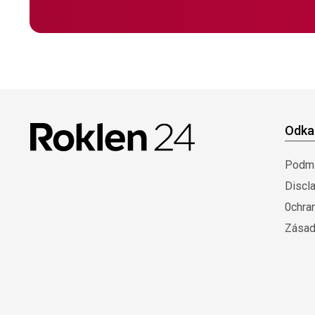
Odka
Podmí
Discl
0chra
Zásad