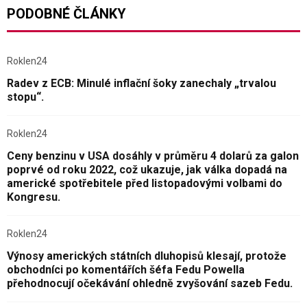
PODOBNÉ ČLÁNKY
Roklen24
Radev z ECB: Minulé inflační šoky zanechaly „trvalou
stopu“.
Roklen24
Ceny benzinu v USA dosáhly v průměru 4 dolarů za galon
poprvé od roku 2022, což ukazuje, jak válka dopadá na
americké spotřebitele před listopadovými volbami do
Kongresu.
Roklen24
Výnosy amerických státních dluhopisů klesají, protože
obchodníci po komentářích šéfa Fedu Powella
přehodnocují očekávání ohledně zvyšování sazeb Fedu.