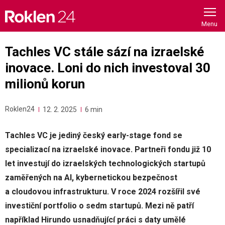
Skip
to
content
Tachles VC stále sází na izraelské
inovace. Loni do nich investoval 30
milionů korun
Roklen24
12. 2. 2025
6 min
Tachles VC je jediný český early-stage fond se
specializací na izraelské inovace. Partneři fondu již 10
let investují do izraelských technologických startupů
zaměřených na AI, kybernetickou bezpečnost
a cloudovou infrastrukturu. V roce 2024 rozšířil své
investiční portfolio o sedm startupů. Mezi ně patří
například Hirundo usnadňující práci s daty umělé