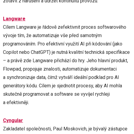
zotavit z narušení a udržet kontinuitu provozu.
Langware
Cílem Langware je řádově zefektivnit proces softwarového
vývoje tím, že automatizuje vše před samotným
programováním. Pro efektivní využití AI při kódování (jako
Copilot nebo ChatGPT) je nutná kvalitní technická specifikace
– a právě zde Langware přichází do hry. Jeho hlavní produkt,
Flowpad, propojuje znalosti, automatizuje dokumentaci
a synchronizuje data, čímž vytváří ideální podklad pro AI
generátory kódu. Cílem je sjednotit procesy, aby AI mohla
skutečně programovat a software se vyvíjel rychleji
a efektivněji.
Cyngular
Zakladatel společnosti, Paul Moskovich, je bývalý zástupce