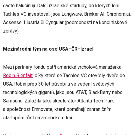
často halucinují. Další izraelské startupy, do kterých loni
Tachles VC investoval, jsou Langware, Brinker AI, Chronom.ai,
Acsense, Illustria či Cyngular (podrobnosti na konci tiskové
zprávy).
Mezinárodní tým na ose USA–ČR–Izrael
Mezi partnery fondu patří americká vrcholová manažerka
Robin Bienfait
, díky které se Tachles VC otevřely dveře do
USA. Robin přes 30 let působila ve vedení světových
technologických gigantů, jako jsou AT&T, BlackBerry nebo
Samsung. Založila také akcelerátor Atlanta Tech Park
a společnost Emnovate, které pomáhají zahraničním
startupům růst na americkém trhu.