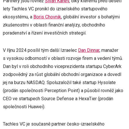
Partnery jsou rovněž
Sivan Kanev
, díky kterému před deseti
lety Tachles VC pronikl do izraelského startupového
ekosystému, a
Boris Chovnik
, globální investor s bohatými
zkušenostmi v oblasti finanční analýzy, obchodního
poradenství a řízení investičních strategií.
V říjnu 2024 posílil tým další Izraelec
Dan Dinnar
, manažer
s vysokou odborností v oblasti rozvoje firem a vedení týmů.
Dan byl v roli obchodního viceprezidenta startupu CyberArk
zodpovědný za růst globální obchodní organizace a dovedl
jej na burzu NASDAQ. Spoluzaložil také startup Hysolate
(prodán společnosti Perception Point) a působil rovněž jako
CEO ve startupech Source Defense a HexaTier (prodán
společnosti Huawei).
Tachles VC je současně partner česko-izraelského