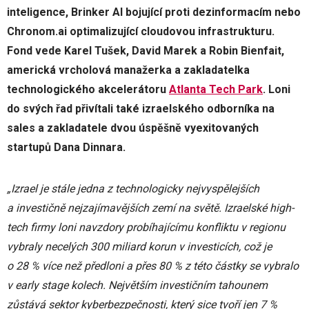
inteligence, Brinker AI bojující proti dezinformacím nebo
Chronom.ai optimalizující cloudovou infrastrukturu.
Fond vede Karel Tušek, David Marek a Robin Bienfait,
americká vrcholová manažerka a zakladatelka
technologického akcelerátoru
Atlanta Tech Park
. Loni
do svých řad přivítali také izraelského odborníka na
sales a zakladatele dvou úspěšně vyexitovaných
startupů Dana Dinnara.
„Izrael je stále jedna z technologicky nejvyspělejších
a investičně nejzajímavějších zemí na světě. Izraelské high-
tech firmy loni navzdory probíhajícímu konfliktu v regionu
vybraly necelých 300 miliard korun v investicích, což je
o 28 % více než předloni a přes 80 % z této částky se vybralo
v early stage kolech. Největším investičním tahounem
zůstává sektor kyberbezpečnosti, který sice tvoří jen 7 %