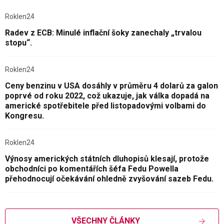
Roklen24
Radev z ECB: Minulé inflační šoky zanechaly „trvalou
stopu“.
Roklen24
Ceny benzinu v USA dosáhly v průměru 4 dolarů za galon
poprvé od roku 2022, což ukazuje, jak válka dopadá na
americké spotřebitele před listopadovými volbami do
Kongresu.
Roklen24
Výnosy amerických státních dluhopisů klesají, protože
obchodníci po komentářích šéfa Fedu Powella
přehodnocují očekávání ohledně zvyšování sazeb Fedu.
VŠECHNY ČLÁNKY