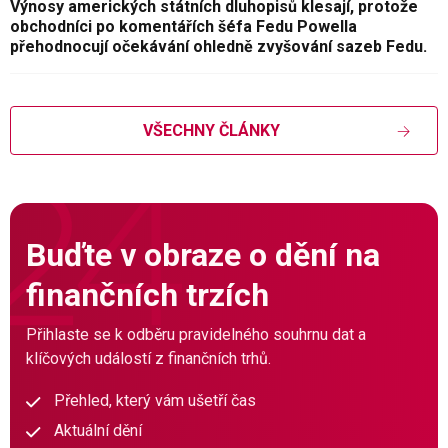
Výnosy amerických státních dluhopisů klesají, protože
obchodníci po komentářích šéfa Fedu Powella
přehodnocují očekávání ohledně zvyšování sazeb Fedu.
VŠECHNY ČLÁNKY
Buďte v obraze o dění na
finančních trzích
Přihlaste se k odběru pravidelného souhrnu dat a
klíčových událostí z finančních trhů.
Přehled, který vám ušetří čas
Aktuální dění