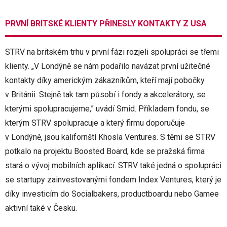
PRVNÍ BRITSKÉ KLIENTY PŘINESLY KONTAKTY Z USA
STRV na britském trhu v první fázi rozjeli spolupráci se třemi
klienty. „V Londýně se nám podařilo navázat první užitečné
kontakty díky americkým zákazníkům, kteří mají pobočky
v Británii. Stejně tak tam působí i fondy a akcelerátory, se
kterými spolupracujeme,” uvádí Smid. Příkladem fondu, se
kterým STRV spolupracuje a který firmu doporučuje
v Londýně, jsou kalifornští Khosla Ventures. S těmi se STRV
potkalo na projektu Boosted Board, kde se pražská firma
stará o vývoj mobilních aplikací. STRV také jedná o spolupráci
se startupy zainvestovanými fondem Index Ventures, který je
díky investicím do Socialbakers, productboardu nebo Gamee
aktivní také v Česku.