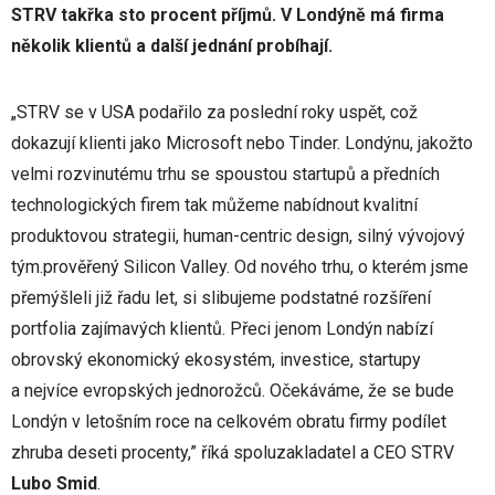
STRV takřka sto procent příjmů. V Londýně má firma
několik klientů a další jednání probíhají.
„STRV se v USA podařilo za poslední roky uspět, což
dokazují klienti jako Microsoft nebo Tinder. Londýnu, jakožto
velmi rozvinutému trhu se spoustou startupů a předních
technologických firem tak můžeme nabídnout kvalitní
produktovou strategii, human-centric design, silný vývojový
tým.prověřený Silicon Valley. Od nového trhu, o kterém jsme
přemýšleli již řadu let, si slibujeme podstatné rozšíření
portfolia zajímavých klientů. Přeci jenom Londýn nabízí
obrovský ekonomický ekosystém, investice, startupy
a nejvíce evropských jednorožců. Očekáváme, že se bude
Londýn v letošním roce na celkovém obratu firmy podílet
zhruba deseti procenty,” říká spoluzakladatel a CEO STRV
Lubo Smid
.