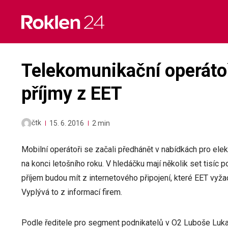
Skip
to
content
Telekomunikační operátoř
příjmy z EET
čtk
15. 6. 2016
2 min
Mobilní operátoři se začali předhánět v nabídkách pro elek
na konci letošního roku. V hledáčku mají několik set tisíc 
příjem budou mít z internetového připojení, které EET vyžad
Vyplývá to z informací firem.
Podle ředitele pro segment podnikatelů v O2 Luboše Lukaš