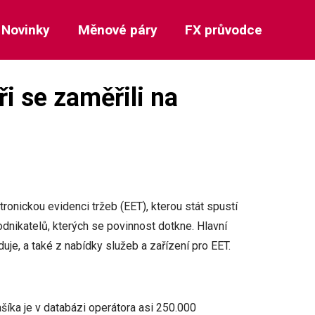
Novinky
Měnové páry
FX průvodce
i se zaměřili na
tronickou evidenci tržeb (EET), kterou stát spustí
podnikatelů, kterých se povinnost dotkne. Hlavní
uje, a také z nabídky služeb a zařízení pro EET.
íka je v databázi operátora asi 250.000