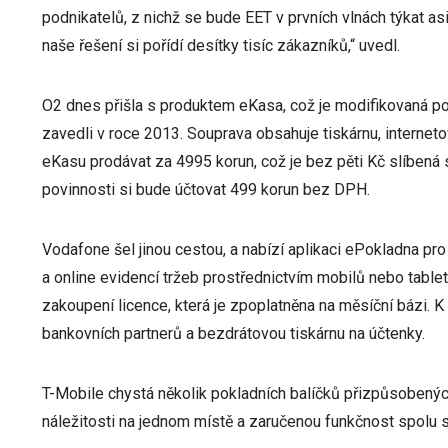
podnikatelů, z nichž se bude EET v prvních vlnách týkat as
naše řešení si pořídí desítky tisíc zákazníků,“ uvedl.
O2 dnes přišla s produktem eKasa, což je modifikovaná po
zavedli v roce 2013. Souprava obsahuje tiskárnu, interneto
eKasu prodávat za 4995 korun, což je bez pěti Kč slíbená s
povinnosti si bude účtovat 499 korun bez DPH.
Vodafone šel jinou cestou, a nabízí aplikaci ePokladna pr
a online evidencí tržeb prostřednictvím mobilů nebo tabletů
zakoupení licence, která je zpoplatněna na měsíční bázi. K 
bankovních partnerů a bezdrátovou tiskárnu na účtenky.
T-Mobile chystá několik pokladních balíčků přizpůsobenýc
náležitosti na jednom místě a zaručenou funkčnost spolu s