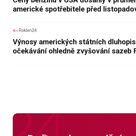
Ceny benzinu v USA dosáhly v průměru
americké spotřebitele před listopad
Roklen24
Výnosy amerických státních dluhopis
očekávání ohledně zvyšování sazeb 