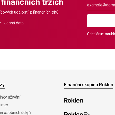
 finančních trzích
čových událostí z finančních trhů.
Jasná data
Odesláním souhla
zy
Finanční skupina Roklen
nky užívání
aimer
na osobních údajů