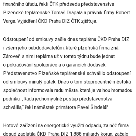
finančního úřadu, řekli ČTK předseda představenstva
Plzeňské teplárenské Tomáš Drápala a právník firmy Robert
Varga. Vyjádření ČKD Praha DIZ ČTK zjišťuje.
Odstoupení od smlouvy zašle dnes teplárna ČKD Praha DIZ
i všem jeho subdodavatelům, které plzeňská firma zná.
Zároveň s nimi teplárna už v tomto týdnu bude jednat
o pokračování spolupráce a o garancích dodávek.
Představenstvo Plzeňské teplárenské schválilo odstoupení
od smlouvy minulý pátek. Dnes o tom stoprocentně městská
společnost informovala radu města, která je valnou hromadou
podniku. „Rada jednomyslně postup představenstva
schválila,“ řekl náměstek primátora Pavel Šindelář.
Hotové zařízení na energetické využití odpadu, za něž firma
dosud zaplatila ČKD Praha DIZ 1,888 miliardy korun, začalo