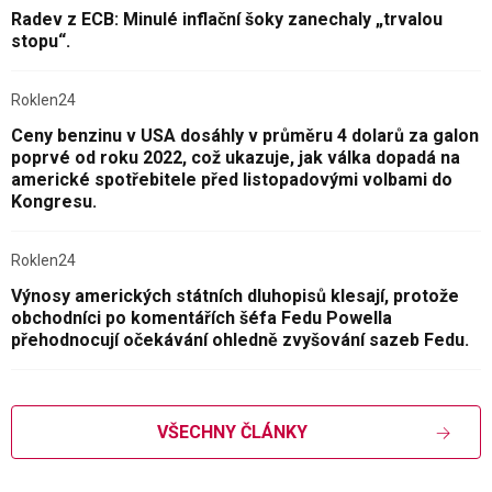
Radev z ECB: Minulé inflační šoky zanechaly „trvalou
stopu“.
Roklen24
Ceny benzinu v USA dosáhly v průměru 4 dolarů za galon
poprvé od roku 2022, což ukazuje, jak válka dopadá na
americké spotřebitele před listopadovými volbami do
Kongresu.
Roklen24
Výnosy amerických státních dluhopisů klesají, protože
obchodníci po komentářích šéfa Fedu Powella
přehodnocují očekávání ohledně zvyšování sazeb Fedu.
VŠECHNY ČLÁNKY