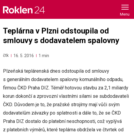
Skip
to
content
Teplárna v Plzni odstoupila od
smlouvy s dodavatelem spalovny
čtk
16. 5. 2016
1 min
Plzeňská teplárenská dnes odstoupila od smlouvy
s generálním dodavatelem spalovny komunálního odpadu,
firmou ČKD Praha DIZ. Téměř hotovou stavbu za 2,1 miliardy
korun dokončí a zprovozní vlastními silami se subdodavateli
ČKD. Důvodem je to, že pražské strojírny mají vůči svým
dodavatelům závazky po splatnosti a dále to, že se ČKD
Praha DIZ dostalo do platební neschopnosti, což vyplývá
z platebních výměrů, které teplárna obdržela ve čtvrtek od