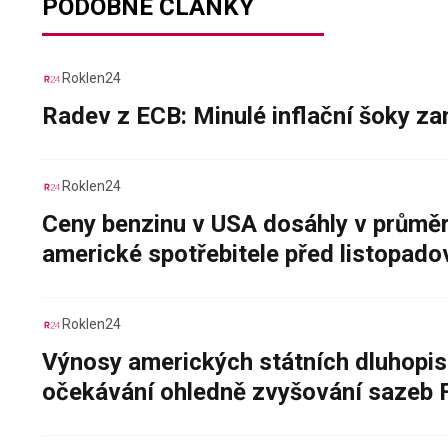
PODOBNÉ ČLÁNKY
Roklen24
Radev z ECB: Minulé inflační šoky za
Roklen24
Ceny benzinu v USA dosáhly v průměru
americké spotřebitele před listopad
Roklen24
Výnosy amerických státních dluhopis
očekávání ohledně zvyšování sazeb 