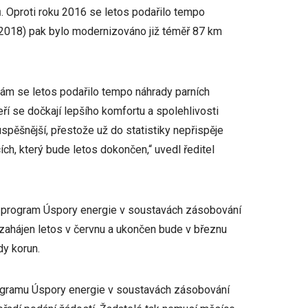
. Oproti roku 2016 se letos podařilo tempo
ž 2018) pak bylo modernizováno již téměř 87 km
nám se letos podařilo tempo náhrady parních
eří se dočkají lepšího komfortu a spolehlivosti
 úspěšnější, přestože už do statistiky nepřispěje
h, který bude letos dokončen,“ uvedl ředitel
á program Úspory energie v soustavách zásobování
l zahájen letos v červnu a ukončen bude v březnu
dy korun.
rogramu Úspory energie v soustavách zásobování