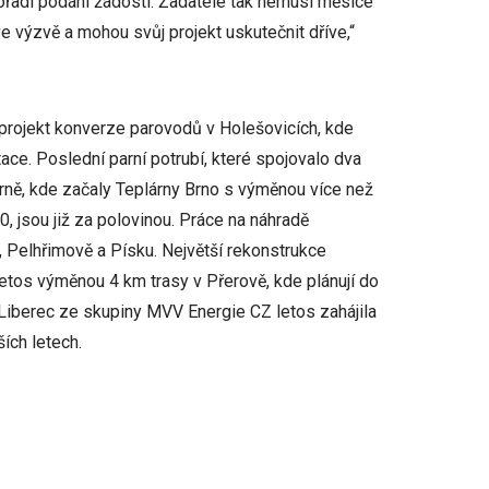
pořadí podání žádostí. Žadatelé tak nemusí měsíce
e výzvě a mohou svůj projekt uskutečnit dříve,“
projekt konverze parovodů v Holešovicích, kde
ace. Poslední parní potrubí, které spojovalo dva
 Brně, kde začaly Teplárny Brno s výměnou více než
 jsou již za polovinou. Práce na náhradě
 Pelhřimově a Písku. Největší rekonstrukce
etos výměnou 4 km trasy v Přerově, kde plánují do
 Liberec ze skupiny MVV Energie CZ letos zahájila
ích letech.