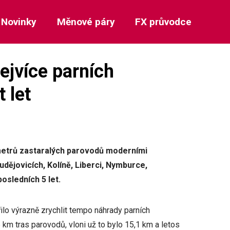
Novinky
Měnové páry
FX průvodce
ejvíce parních
 let
ometrů zastaralých parovodů moderními
dějovicích, Kolíně, Liberci, Nymburce,
osledních 5 let.
lo výrazně zrychlit tempo náhrady parních
km tras parovodů, vloni už to bylo 15,1 km a letos