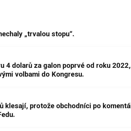
nechaly „trvalou stopu“.
 4 dolarů za galon poprvé od roku 2022,
ovými volbami do Kongresu.
ů klesají, protože obchodníci po komentá
Fedu.