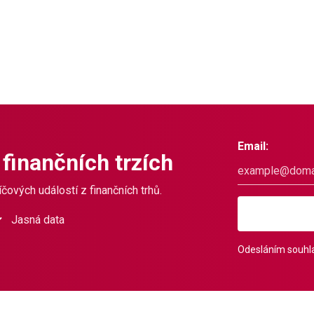
Email:
 finančních trzích
čových událostí z finančních trhů.
Jasná data
Odesláním souhla