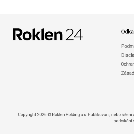
Odka
Podmí
Discl
0chra
Zásad
Copyright 2026 © Roklen Holding a.s. Publikování, nebo šířen
podnikání 