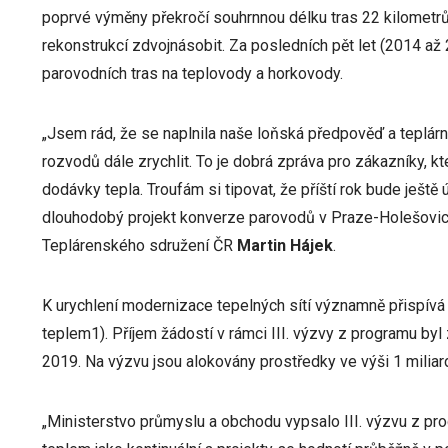
poprvé výměny překročí souhrnnou délku tras 22 kilometrů
rekonstrukcí zdvojnásobit. Za posledních pět let (2014 a
parovodních tras na teplovody a horkovody.
„Jsem rád, že se naplnila naše loňská předpověď a teplár
rozvodů dále zrychlit. To je dobrá zpráva pro zákazníky, kt
dodávky tepla. Troufám si tipovat, že příští rok bude ještě
dlouhodobý projekt konverze parovodů v Praze-Holešovicíc
Teplárenského sdružení ČR
Martin Hájek
.
K urychlení modernizace tepelných sítí významně přispív
teplem1). Příjem žádostí v rámci III. výzvy z programu by
2019. Na výzvu jsou alokovány prostředky ve výši 1 miliar
„Ministerstvo průmyslu a obchodu vypsalo III. výzvu z p