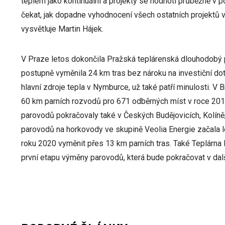
teplem jako kontinuální a projekty se hodnotí průběžně v 
čekat, jak dopadne vyhodnocení všech ostatních projektů v
vysvětluje Martin Hájek.
V Praze letos dokončila Pražská teplárenská dlouhodobý 
postupně vyměnila 24 km tras bez nároku na investiční dot
hlavní zdroje tepla v Nymburce, už také patří minulosti. V
60 km parních rozvodů pro 671 odběrných míst v roce 2010,
parovodů pokračovaly také v Českých Budějovicích, Kolíně,
parovodů na horkovody ve skupině Veolia Energie začala l
roku 2020 vyměnit přes 13 km parních tras. Také Teplárna
první etapu výměny parovodů, která bude pokračovat v dalš