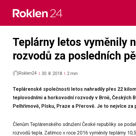
Skip
to
content
Teplárny letos vyměnily n
rozvodů za posledních pět
Roklen24
30. 8. 2018
2 min
Teplárenské společnosti letos nahradily přes 22 kil
teplovodními a horkovodní rozvody v Brně, Českých Bu
Pelhřimově, Písku, Praze a Přerově. Je to nejvíce za p
Členům Teplárenského sdružení České republiky se podaři
rozvodů tepla. Zatímco v roce 2016 vyměnily teplárny 10,5 