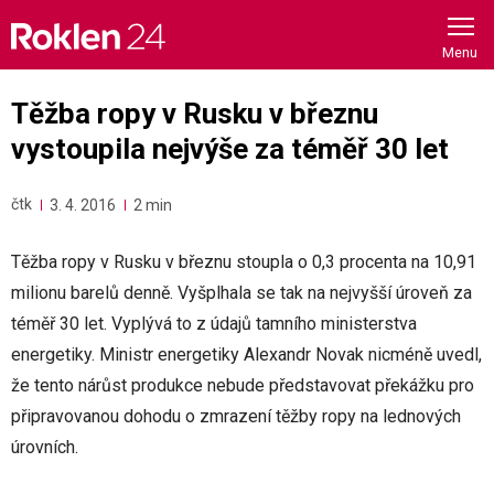
Skip
to
content
Těžba ropy v Rusku v březnu
vystoupila nejvýše za téměř 30 let
čtk
3. 4. 2016
2 min
Těžba ropy v Rusku v březnu stoupla o 0,3 procenta na 10,91
milionu barelů denně. Vyšplhala se tak na nejvyšší úroveň za
téměř 30 let. Vyplývá to z údajů tamního ministerstva
energetiky. Ministr energetiky Alexandr Novak nicméně uvedl,
že tento nárůst produkce nebude představovat překážku pro
připravovanou dohodu o zmrazení těžby ropy na lednových
úrovních.