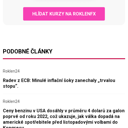
HLÍDAT KURZY NA ROKLENFX
PODOBNÉ ČLÁNKY
Roklen24
Radev z ECB: Minulé inflační šoky zanechaly „trvalou
stopu“.
Roklen24
Ceny benzinu v USA dosáhly v průměru 4 dolarů za galon
poprvé od roku 2022, což ukazuje, jak válka dopadá na
americké spotřebitele před listopadovými volbami do
Kongresu.