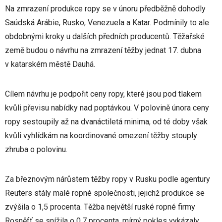
Na zmrazení produkce ropy se v únoru předběžně dohodly
Saúdská Arábie, Rusko, Venezuela a Katar. Podmínily to ale
obdobnými kroky u dalších předních producentů. Těžařské
země budou o návrhu na zmrazení těžby jednat 17. dubna
v katarském městě Dauhá.
Cílem návrhu je podpořit ceny ropy, které jsou pod tlakem
kvůli převisu nabídky nad poptávkou. V polovině února ceny
ropy sestoupily až na dvanáctiletá minima, od té doby však
kvůli vyhlídkám na koordinované omezení těžby stouply
zhruba o polovinu.
Za březnovým nárůstem těžby ropy v Rusku podle agentury
Reuters stály malé ropné společnosti, jejichž produkce se
zvýšila o 1,5 procenta. Těžba největší ruské ropné firmy
Rosněfť se snížila o 0,7 procenta, mírný pokles vykázaly