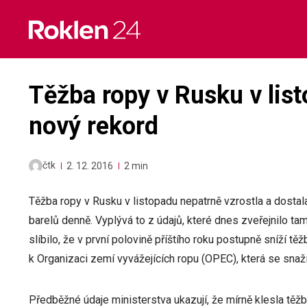
Skip
to
content
Těžba ropy v Rusku v list
nový rekord
čtk
2. 12. 2016
2 min
Těžba ropy v Rusku v listopadu nepatrně vzrostla a dosta
barelů denně. Vyplývá to z údajů, které dnes zveřejnilo ta
slíbilo, že v první polovině příštího roku postupně sníží tě
k Organizaci zemí vyvážejících ropu (OPEC), která se snaží
Předběžné údaje ministerstva ukazují, že mírně klesla těžb