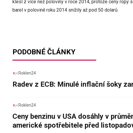
klesl z více než poloviny v roce 2014, protože ceny ropy s
barel v polovině roku 2014 snížily až pod 50 dolarů.
PODOBNÉ ČLÁNKY
Roklen24
Radev z ECB: Minulé inflační šoky za
Roklen24
Ceny benzinu v USA dosáhly v průměru
americké spotřebitele před listopad