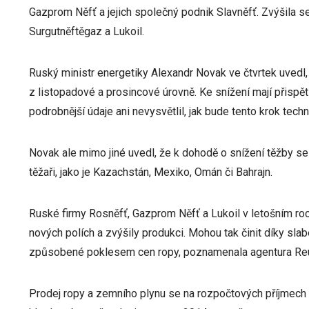
Gazprom Něfť a jejich společný podnik Slavněfť. Zvýšila se
Surgutněftěgaz a Lukoil.
Ruský ministr energetiky Alexandr Novak ve čtvrtek uvedl,
z listopadové a prosincové úrovně. Ke snížení mají přispě
podrobnější údaje ani nevysvětlil, jak bude tento krok techn
Novak ale mimo jiné uvedl, že k dohodě o snížení těžby se 
těžaři, jako je Kazachstán, Mexiko, Omán či Bahrajn.
Ruské firmy Rosněfť, Gazprom Něfť a Lukoil v letošním ro
nových polích a zvýšily produkci. Mohou tak činit díky sla
způsobené poklesem cen ropy, poznamenala agentura Reu
Prodej ropy a zemního plynu se na rozpočtových příjmech Ru