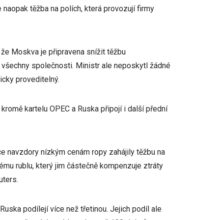
 naopak těžba na polích, která provozují firmy
 že Moskva je připravena snížit těžbu
t všechny společnosti. Ministr ale neposkytl žádné
icky proveditelný.
kromě kartelu OPEC a Ruska připojí i další přední
ce navzdory nízkým cenám ropy zahájily těžbu na
bému rublu, který jim částečně kompenzuje ztráty
ters.
ska podílejí více než třetinou. Jejich podíl ale