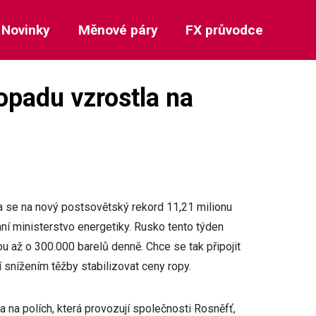
Novinky
Měnové páry
FX průvodce
opadu vzrostla na
la se na nový postsovětský rekord 11,21 milionu
mní ministerstvo energetiky. Rusko tento týden
žbu až o 300.000 barelů denně. Chce se tak připojit
 snížením těžby stabilizovat ceny ropy.
a na polích, která provozují společnosti Rosněfť,