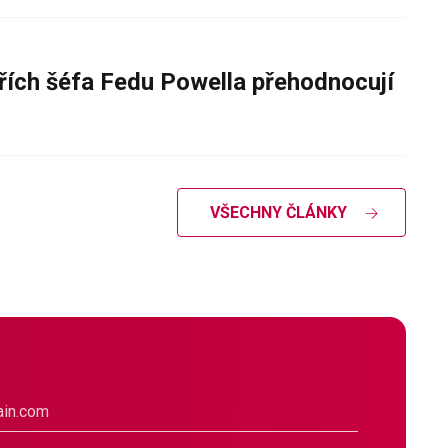
řích šéfa Fedu Powella přehodnocují
VŠECHNY ČLÁNKY