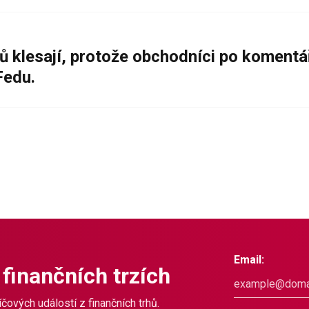
ů klesají, protože obchodníci po komentá
Fedu.
Email:
 finančních trzích
čových událostí z finančních trhů.