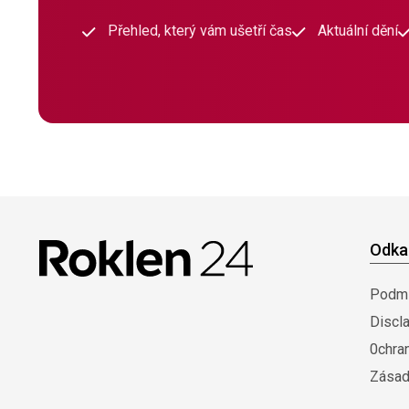
Přehled, který vám ušetří čas
Aktuální dění
Odka
Podmí
Discl
0chra
Zásad