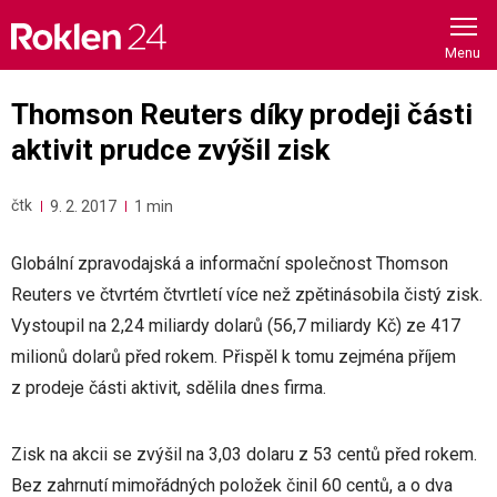
Skip
to
content
Thomson Reuters díky prodeji části
aktivit prudce zvýšil zisk
čtk
9. 2. 2017
1 min
Globální zpravodajská a informační společnost Thomson
Reuters ve čtvrtém čtvrtletí více než zpětinásobila čistý zisk.
Vystoupil na 2,24 miliardy dolarů (56,7 miliardy Kč) ze 417
milionů dolarů před rokem. Přispěl k tomu zejména příjem
z prodeje části aktivit, sdělila dnes firma.
Zisk na akcii se zvýšil na 3,03 dolaru z 53 centů před rokem.
Bez zahrnutí mimořádných položek činil 60 centů, a o dva