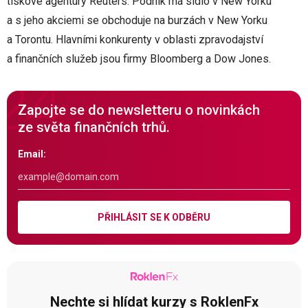
tiskové agentury Reuters. Podnik má sídlo v New Yorku
a s jeho akciemi se obchoduje na burzách v New Yorku
a Torontu. Hlavními konkurenty v oblasti zpravodajství
a finančních služeb jsou firmy Bloomberg a Dow Jones.
Zapojte se do newsletteru o novinkách
ze světa finančních trhů.
Email:
PŘIHLÁSIT SE K ODBĚRU
Nechte si hlídat kurzy s RoklenFx