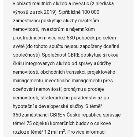
v oblasti realitních služeb a investic (z hlediska
výnosů za rok 2019). S přibližně 100 000
zaměstnanci poskytuje služby majitelům
nemovitostí, investorům a nájemníkům
prostřednictvím více než 530 poboček po celém
světě (do tohoto součtu nejsou započteny dceřiné
společnosti). Společnost CBRE poskytuje širokou
škálu integrovaných služeb od správy a údržby
nemovitostí, obchodních transakcí, projektového
managementu, investičního managementu přes
oceňování nemovitostí, pronájmu a prodeje
nemovitostí, strategického poradenství až po
hypoteční a developerské služby. S téměř
350 zaměstnanci CBRE v České republice spravuje
téměř 75 objektů komerčních budov o celkové
2
rozloze téměř 1,2 mil. m
. Pro více informací