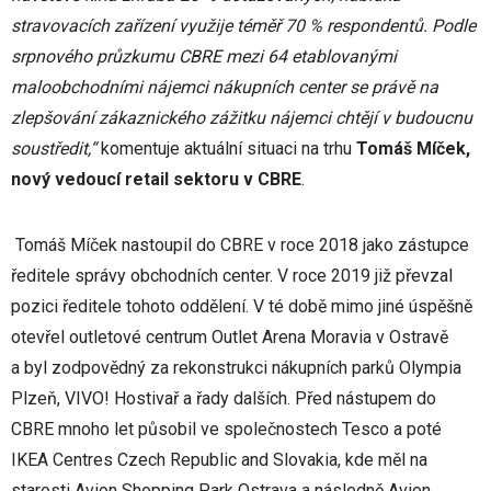
stravovacích zařízení využije téměř 70 % respondentů. Podle
srpnového průzkumu CBRE mezi 64 etablovanými
maloobchodními nájemci nákupních center se právě na
zlepšování zákaznického zážitku nájemci chtějí v budoucnu
soustředit,“
komentuje aktuální situaci na trhu
Tomáš Míček,
nový vedoucí retail sektoru v CBRE
.
Tomáš Míček nastoupil do CBRE v roce 2018 jako zástupce
ředitele správy obchodních center. V roce 2019 již převzal
pozici ředitele tohoto oddělení. V té době mimo jiné úspěšně
otevřel outletové centrum Outlet Arena Moravia v Ostravě
a byl zodpovědný za rekonstrukci nákupních parků Olympia
Plzeň, VIVO! Hostivař a řady dalších. Před nástupem do
CBRE mnoho let působil ve společnostech Tesco a poté
IKEA Centres Czech Republic and Slovakia, kde měl na
starosti Avion Shopping Park Ostrava a následně Avion