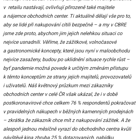
v retailu nastávají, ovlivňují přirozeně také majitele
a nájemce obchodních center. Ti aktuálně dělají vše pro to,
aby se lidé při nakupování cítili bezpečně – a my v CBRE
jsme zde proto, abychom jim jejich nelehkou situaci co
nejvíce usnadnili. Věříme, že zážitkové, volnočasové
a gastronomické koncepty, které jsou nyní v maloobchodu
nejvíce zasaženy, budou po uklidnění situace rychle růst –
byť pandemie možná povede k určitým změnám přístupu
k těmto konceptům ze strany jejich majitelů, provozovatelů
i uživatelů. Náš květnový průzkum mezi zákazníky
obchodních center v celé ČR však ukázal, že i v době
postkoronavirové chce celkem 76 % respondentů pokračovat
v pravidelných nákupech v běžných kamenných prodejnách
– zkrátka že zákazník chce mít z nakupování zážitek. A že
alespoň jednou měsíčně vyrazí do obchodního centra kvůli
návštěvě kina zhruba 25 % dotazovaných, nabídku