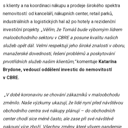
s klienty a na koordinaci nákupu a prodeje širokého spektra
nemovitostí: od kanceláří, nákupních center, retail parků,
industriálních a logistických hal až po hotely a rezidenční
investiční projekty.
„
Věřím, že Tomáš bude výborným lídrem
maloobchodního sektoru v CBRE a posune kvalitu našich
služeb opět dál. Velmi respektuji jeho široké znalosti v oboru,
manažerské dovednosti, řešení problémů a poskytování
prvotřídních služeb našim klientům,“
komentuje
Katarína
Brydone, vedoucí oddělení investic do nemovitostí
v CBRE.
„V době koronaviru se chování zákazníků v maloobchodu
změnilo. Naše výzkumy ukazují, že lidé nyní před návštěvou
obchodního centra své nákupy plánují – do obchodních
center chodí sice méně často, ale zase při své návštěvě
nakoupí více zboží. Všechny změny, které vlivem pandemie