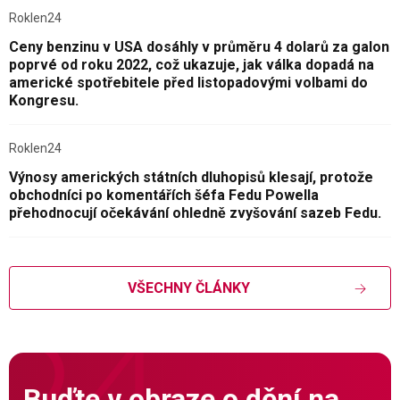
Roklen24
Ceny benzinu v USA dosáhly v průměru 4 dolarů za galon
poprvé od roku 2022, což ukazuje, jak válka dopadá na
americké spotřebitele před listopadovými volbami do
Kongresu.
Roklen24
Výnosy amerických státních dluhopisů klesají, protože
obchodníci po komentářích šéfa Fedu Powella
přehodnocují očekávání ohledně zvyšování sazeb Fedu.
VŠECHNY ČLÁNKY
Buďte v obraze o dění na