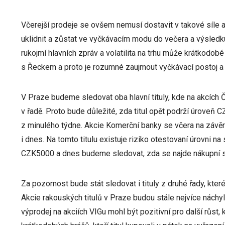
Včerejší prodeje se ovšem nemusí dostavit v takové síle
uklidnit a zůstat ve vyčkávacím modu do večera a výsledku
rukojmí hlavních zpráv a volatilita na trhu může krátkodobé
s Řeckem a proto je rozumné zaujmout vyčkávací postoj a 
V Praze budeme sledovat oba hlavní tituly, kde na akcích 
v řadě. Proto bude důležité, zda titul opět podrží úroveň
z minulého týdne. Akcie Komerční banky se včera na závěr
i dnes. Na tomto titulu existuje riziko otestovaní úrovni n
CZK5000 a dnes budeme sledovat, zda se najde nákupní sila
Za pozornost bude stát sledovat i tituly z druhé řady, kter
Akcie rakouských titulů v Praze budou stále nejvíce náchy
výprodej na akciích VIGu mohl být pozitivní pro další růst, 