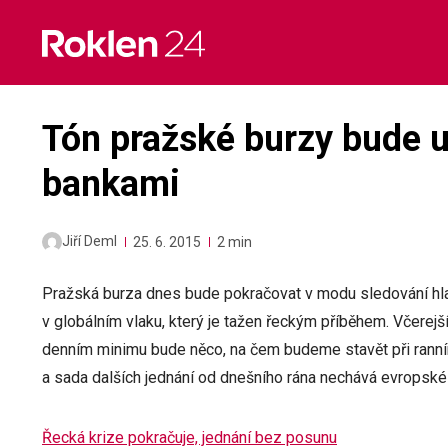
Skip
to
content
Tón pražské burzy bude 
bankami
Jiří Deml
25. 6. 2015
2 min
Pražská burza dnes bude pokračovat v modu sledování hlav
v globálním vlaku, který je tažen řeckým příběhem. Včerejší 
denním minimu bude něco, na čem budeme stavět při ranní
a sada dalších jednání od dnešního rána nechává evropské b
Řecká krize pokračuje, jednání bez posunu