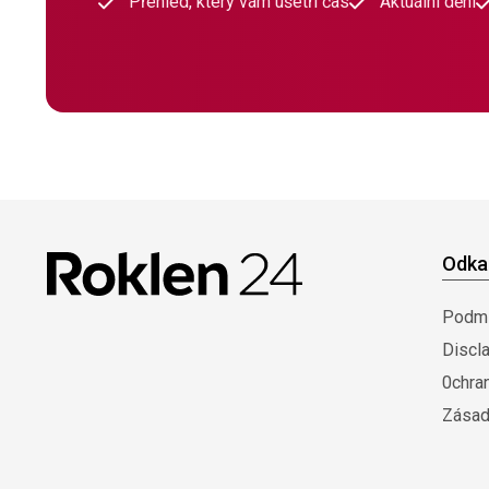
Přehled, který vám ušetří čas
Aktuální dění
Odka
Podmí
Discl
0chra
Zásad