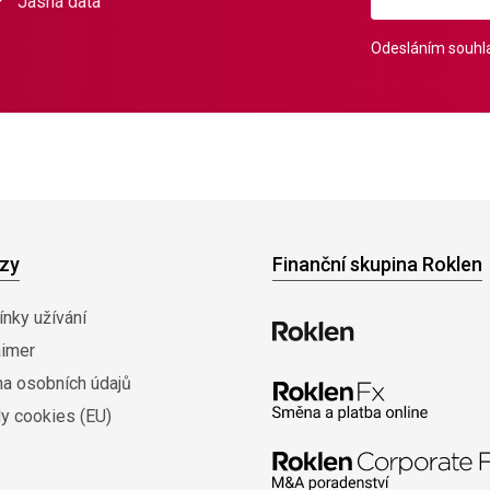
Jasná data
Odesláním souhla
zy
Finanční skupina Roklen
nky užívání
aimer
na osobních údajů
y cookies (EU)