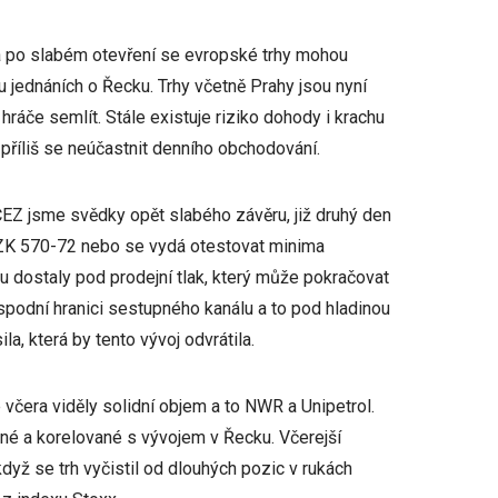
 a po slabém otevření se evropské trhy mohou
 jednáních o Řecku. Trhy včetně Prahy jsou nyní
 hráče semlít. Stále existuje riziko dohody i krachu
příliš se neúčastnit denního obchodování.
ČEZ jsme svědky opět slabého závěru, již druhý den
 CZK 570-72 nebo se vydá otestovat minima
u dostaly pod prodejní tlak, který může pokračovat
a spodní hranici sestupného kanálu a to pod hladinou
, která by tento vývoj odvrátila.
é včera viděly solidní objem a to NWR a Unipetrol.
lné a korelované s vývojem v Řecku. Včerejší
když se trh vyčistil od dlouhých pozic v rukách