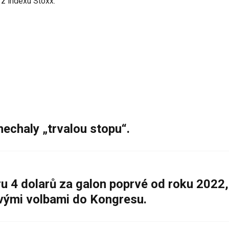
 z indexu Stoxx.
nechaly „trvalou stopu“.
 4 dolarů za galon poprvé od roku 2022,
ovými volbami do Kongresu.