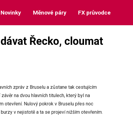
Novinky
Měnové páry
FX průvodce
udávat Řecko, cloumat
ních zpráv z Bruselu a zůstane tak cestujícím
závěr na dvou hlavních titulech, který byl na
m otevření. Nulový pokrok v Bruselu přes noc
urzy v nejistotě a ta se projeví nižším otevřením.