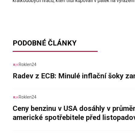
krátkodobých hráčů, kteří titul kupovali v pátek na vyřazení
PODOBNÉ ČLÁNKY
Roklen24
Radev z ECB: Minulé inflační šoky za
Roklen24
Ceny benzinu v USA dosáhly v průměru
americké spotřebitele před listopad