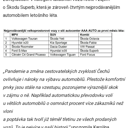
o Škodu Superb, která je zároveň čtvrtým nejprodávanějším
automobilem letošního léta.
„Pandemie a změna cestovatelských zvyklostí Čechů
ovlivňuje i nároky na výbavu automobilů. Přestože komfortní
prvky jsou stále na vzestupu, pozorujeme výraznější skok
v zájmu o ně. Například automatickou převodovku volí
u větších automobilů o osmnáct procent více zákazníků než
vloni
a poptávka tak tvoří již téměř třetinu ze všech prodaných
vozů. To je nejvíce v naší historii,“
upozornila Karolína