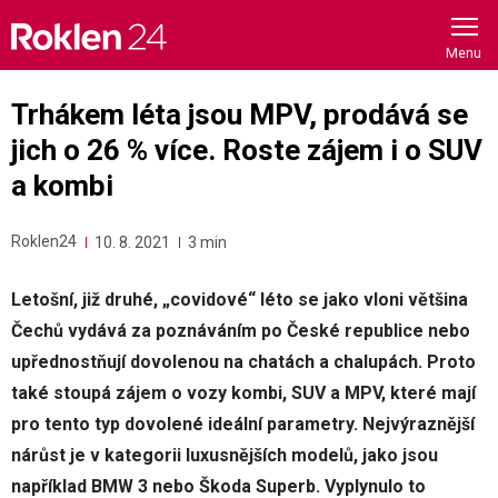
Skip
to
content
Trhákem léta jsou MPV, prodává se
jich o 26 % více. Roste zájem i o SUV
a kombi
Roklen24
10. 8. 2021
3 min
Letošní, již druhé, „covidové“ léto se jako vloni většina
Čechů vydává za poznáváním po České republice nebo
upřednostňují dovolenou na chatách a chalupách. Proto
také stoupá zájem o vozy kombi, SUV a MPV, které mají
pro tento typ dovolené ideální parametry. Nejvýraznější
nárůst je v kategorii luxusnějších modelů, jako jsou
například BMW 3 nebo Škoda Superb. Vyplynulo to