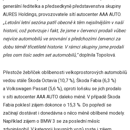
generální ředitelka a předsedkyně představenstva skupiny
AURES Holdings, provozovatele sítí autocenter AAA AUTO.
„Letošní letní sezóna patří obecně k těm nejsilnějším v naší
historii, což potvrzuje i fakt, že jsme v červenci prodali vůbec
nejvíce automobilů ve srovnání s předchozími červenci za
dobu téměř třicetileté historie. V rámci skupiny jsme prodali
přes osm tisíc sedm set automobilů,“
doplnila Topolová.
Přestože žebříček oblíbenosti velkoprostorových automobilů
vedou stále Škoda Octavia (10,7 %), Škoda Fabia (6,3 %)
a Volkswagen Passat (5,6 %), oproti loňsku se jich prodalo
v síti autocenter AAA AUTO daleko méně. V případě Škoda
Fabia poklesl zájem dokonce o 15,3 %. Do popředí se
začínají dostávat i donedávna o něco méně oblíbené modely.
Například zájem o BMW 3 se za poslední měsíc
zdvojnásobil. V kategorii luxusních vozů roste i zájem