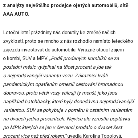
z analýzy největšího prodejce ojetých automobilů, sítě
AAA AUTO.
Letošní letní prázdniny nás donutily ke změně našich
zvyklostí, proto se mnoho z nás rozhodlo namísto leteckého
zájezdu investovat do automobilu. Výrazně stoupl zájem
o kombi, SUV a MPV.
„Podíl prodaných kombíků se za
poslední měsíc vyšplhal na třicet procent a jde tak
o nejprodávanější variantu vozu. Zákazníci kvůli
pandemickým opatřením omezili cestování hromadnou
dopravou, proto větší vozy válcují ty menší, jako jsou
například hatchbacky, které byly donedávna nejprodávanější
variantou. SUV se pohybuje v poměru k ostatním variantám
na dvaceti jedna procentech. Nejvíce ale vzrostla poptávka
po MPV, kterých se jen v červenci prodalo o dvacet šest
procent více než před rokem,“
uvedla Karolína Topolová,