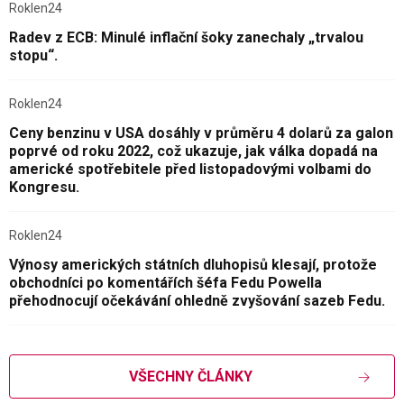
Roklen24
Radev z ECB: Minulé inflační šoky zanechaly „trvalou
stopu“.
Roklen24
Ceny benzinu v USA dosáhly v průměru 4 dolarů za galon
poprvé od roku 2022, což ukazuje, jak válka dopadá na
americké spotřebitele před listopadovými volbami do
Kongresu.
Roklen24
Výnosy amerických státních dluhopisů klesají, protože
obchodníci po komentářích šéfa Fedu Powella
přehodnocují očekávání ohledně zvyšování sazeb Fedu.
VŠECHNY ČLÁNKY