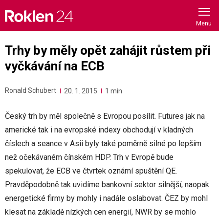
Skip
to
content
Trhy by měly opět zahájit růstem při
vyčkávání na ECB
Ronald Schubert
20. 1. 2015
1 min
Český trh by měl společně s Evropou posílit. Futures jak na
americké tak i na evropské indexy obchodují v kladných
číslech a seance v Asii byly také poměrně silné po lepším
než očekávaném čínském HDP. Trh v Evropě bude
spekulovat, že ECB ve čtvrtek oznámí spuštění QE.
Pravděpodobně tak uvidíme bankovní sektor silnější, naopak
energetické firmy by mohly i nadále oslabovat. ČEZ by mohl
klesat na základě nízkých cen energií, NWR by se mohlo