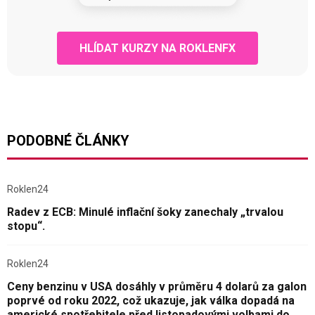
HLÍDAT KURZY NA ROKLENFX
PODOBNÉ ČLÁNKY
Roklen24
Radev z ECB: Minulé inflační šoky zanechaly „trvalou
stopu“.
Roklen24
Ceny benzinu v USA dosáhly v průměru 4 dolarů za galon
poprvé od roku 2022, což ukazuje, jak válka dopadá na
americké spotřebitele před listopadovými volbami do