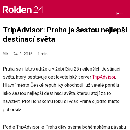
Skip
to
content
TripAdvisor: Praha je šestou nejlepší
destinací světa
čtk
24. 3. 2016
1 min
Praha se i letos udržela v žebříčku 25 nejlepších destinací
světa, který sestavuje cestovatelský server
TripAdvisor
.
Hlavní město České republiky ohodnotili uživatelé portálu
jako šestou nejlepší destinaci světa, kterou stojí za to
navštívit. Proti loňskému roku si však Praha o jedno místo
pohoršila.
Podle TripAdvisor je Praha díky svému bohémskému půvabu