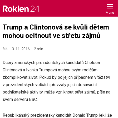
Skip
to
content
Trump a Clintonová se kvůli dětem
mohou ocitnout ve střetu zájmů
čtk
3. 11. 2016
2 min
Dcery amerických prezidentských kandidátů Chelsea
Clintonová a Ivanka Trumpová mohou svým rodičům
zkomplikovat život. Pokud by po jejich případném vítězství
v prezidentských volbách převzaly jejich dosavadní
podnikatelské aktivity, může vzniknout střet zájmů, píše na
svém serveru BBC.
Republikánský prezidentský kandidát Donald Trump řekl, že