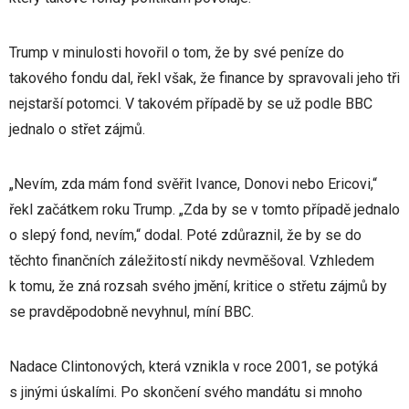
Trump v minulosti hovořil o tom, že by své peníze do
takového fondu dal, řekl však, že finance by spravovali jeho tři
nejstarší potomci. V takovém případě by se už podle BBC
jednalo o střet zájmů.
„Nevím, zda mám fond svěřit Ivance, Donovi nebo Ericovi,“
řekl začátkem roku Trump. „Zda by se v tomto případě jednalo
o slepý fond, nevím,“ dodal. Poté zdůraznil, že by se do
těchto finančních záležitostí nikdy nevměšoval. Vzhledem
k tomu, že zná rozsah svého jmění, kritice o střetu zájmů by
se pravděpodobně nevyhnul, míní BBC.
Nadace Clintonových, která vznikla v roce 2001, se potýká
s jinými úskalími. Po skončení svého mandátu si mnoho