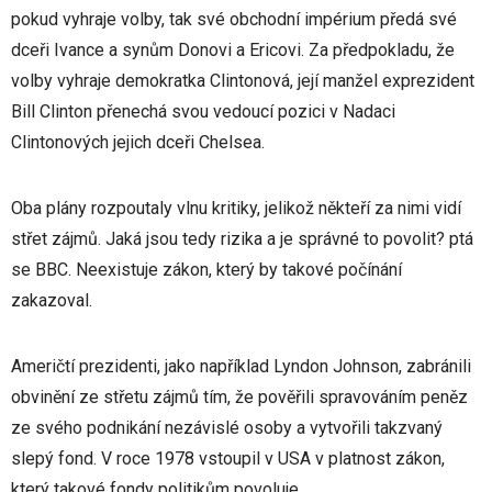
pokud vyhraje volby, tak své obchodní impérium předá své
dceři Ivance a synům Donovi a Ericovi. Za předpokladu, že
volby vyhraje demokratka Clintonová, její manžel exprezident
Bill Clinton přenechá svou vedoucí pozici v Nadaci
Clintonových jejich dceři Chelsea.
Oba plány rozpoutaly vlnu kritiky, jelikož někteří za nimi vidí
střet zájmů. Jaká jsou tedy rizika a je správné to povolit? ptá
se BBC. Neexistuje zákon, který by takové počínání
zakazoval.
Američtí prezidenti, jako například Lyndon Johnson, zabránili
obvinění ze střetu zájmů tím, že pověřili spravováním peněz
ze svého podnikání nezávislé osoby a vytvořili takzvaný
slepý fond. V roce 1978 vstoupil v USA v platnost zákon,
který takové fondy politikům povoluje.