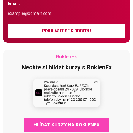
Email:
PŘIHLÁSIT SE K ODBĚRU
Nechte si hlídat kurzy s RoklenFx
HLÍDAT KURZY NA ROKLENFX