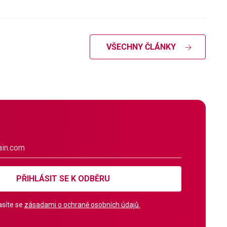
VŠECHNY ČLÁNKY
PŘIHLÁSIT SE K ODBĚRU
síte se
zásadami o ochraně osobních údajů.