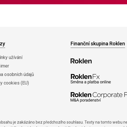
zy
Finanční skupina Roklen
nky užívání
aimer
na osobních údajů
y cookies (EU)
í obsahu je zakázáno bez předchozího souhlasu. Texty na tomto webu nes