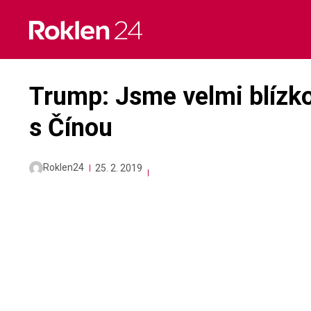
Skip
to
content
Trump: Jsme velmi blízk
s Čínou
Roklen24
25. 2. 2019