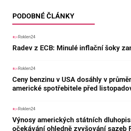
PODOBNÉ ČLÁNKY
Roklen24
Radev z ECB: Minulé inflační šoky za
Roklen24
Ceny benzinu v USA dosáhly v průměru
americké spotřebitele před listopad
Roklen24
Výnosy amerických státních dluhopis
očekávání ohledně zvyšování sazeb 