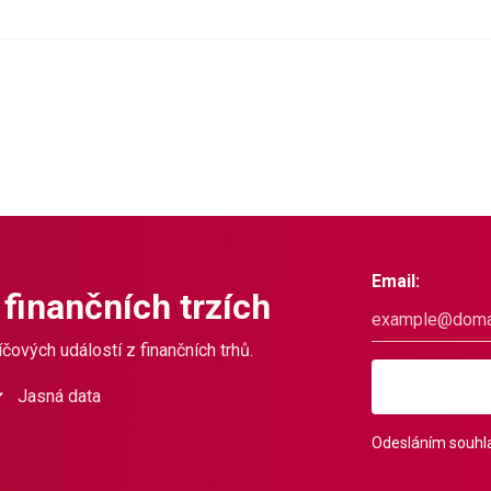
Email:
 finančních trzích
čových událostí z finančních trhů.
Jasná data
Odesláním souhla