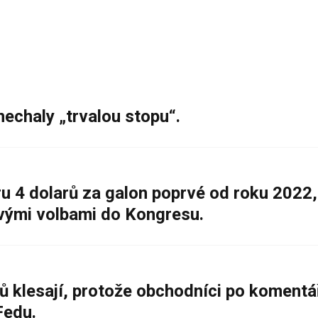
nechaly „trvalou stopu“.
 4 dolarů za galon poprvé od roku 2022,
ovými volbami do Kongresu.
ů klesají, protože obchodníci po komentá
Fedu.