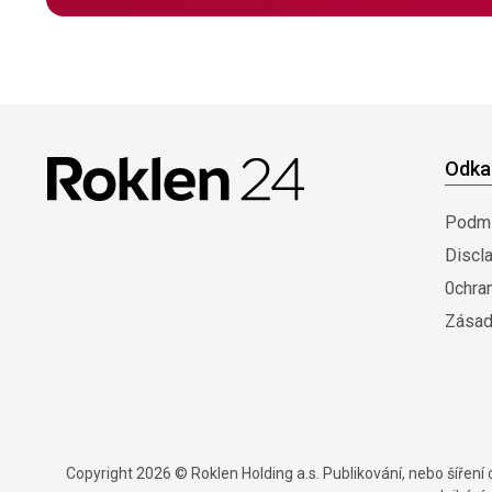
Odka
Podmí
Discl
0chra
Zásad
Copyright 2026 © Roklen Holding a.s. Publikování, nebo šířen