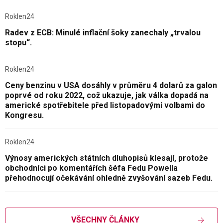
Roklen24
Radev z ECB: Minulé inflační šoky zanechaly „trvalou
stopu“.
Roklen24
Ceny benzinu v USA dosáhly v průměru 4 dolarů za galon
poprvé od roku 2022, což ukazuje, jak válka dopadá na
americké spotřebitele před listopadovými volbami do
Kongresu.
Roklen24
Výnosy amerických státních dluhopisů klesají, protože
obchodníci po komentářích šéfa Fedu Powella
přehodnocují očekávání ohledně zvyšování sazeb Fedu.
VŠECHNY ČLÁNKY