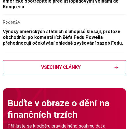
americké spotřebitele před listopadovými volbami do
Kongresu.
Roklen24
Výnosy amerických státních dluhopisů klesají, protože
obchodníci po komentářích šéfa Fedu Powella
přehodnocují očekávání ohledně zvyšování sazeb Fedu.
VŠECHNY ČLÁNKY
Buďte v obraze o dění na
finančních trzích
Přihlaste se k odběru pravidelného souhrnu dat a