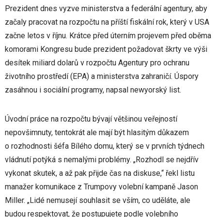
Prezident dnes vyzve ministerstva a federální agentury, aby
začaly pracovat na rozpočtu na příští fiskální rok, který v USA
začne letos v říjnu. Krátce před úterním projevem před oběma
komorami Kongresu bude prezident požadovat škrty ve výši
desítek miliard dolarů v rozpočtu Agentury pro ochranu
životního prostředí (EPA) a ministerstva zahraničí. Úspory
zasáhnou i sociální programy, napsal newyorský list.
Úvodní práce na rozpočtu bývají většinou veřejností
nepovšimnuty, tentokrát ale mají být hlasitým důkazem
o rozhodnosti šéfa Bílého domu, který se v prvních týdnech
vládnutí potýká s nemalými problémy. „Rozhodl se nejdřív
vykonat skutek, a až pak přijde čas na diskuse,“ řekl listu
manažer komunikace z Trumpovy volební kampaně Jason
Miller. „Lidé nemusejí souhlasit se vším, co uděláte, ale
budou respektovat, že postupujete podle volebního