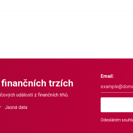
Email:
 finančních trzích
čových událostí z finančních trhů.
Jasná data
Odesláním souhla