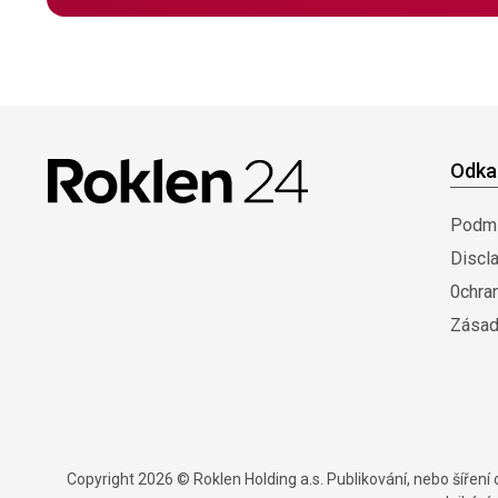
Odka
Podmí
Discl
0chra
Zásad
Copyright 2026 © Roklen Holding a.s. Publikování, nebo šířen