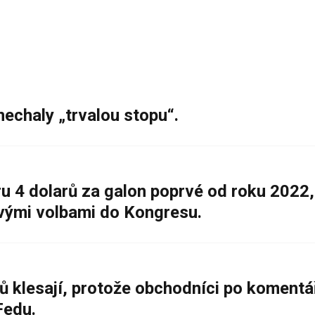
nechaly „trvalou stopu“.
 4 dolarů za galon poprvé od roku 2022,
ovými volbami do Kongresu.
ů klesají, protože obchodníci po komentá
Fedu.