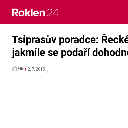
Skip
to
content
Tsiprasův poradce: Řecké
jakmile se podaří dohodno
čtk
2. 7. 2015