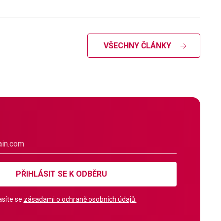
VŠECHNY ČLÁNKY
PŘIHLÁSIT SE K ODBĚRU
síte se
zásadami o ochraně osobních údajů.