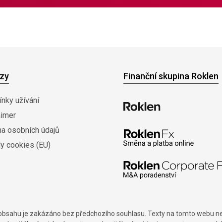
zy
Finanční skupina Roklen
nky užívání
aimer
na osobních údajů
y cookies (EU)
í obsahu je zakázáno bez předchozího souhlasu. Texty na tomto webu nes