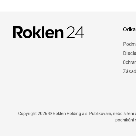
Odka
Podmí
Discl
0chra
Zásad
Copyright 2026 © Roklen Holding a.s. Publikování, nebo šířen
podnikání 