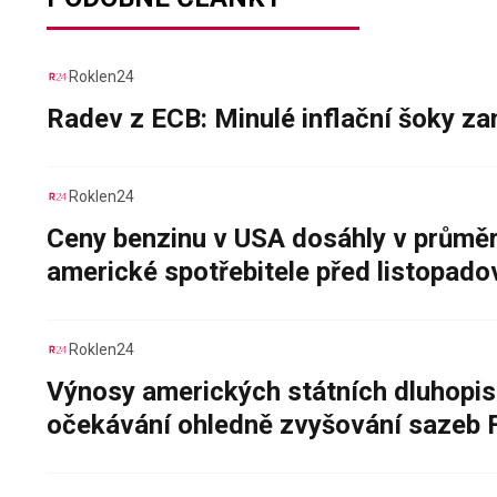
Roklen24
Radev z ECB: Minulé inflační šoky za
Roklen24
Ceny benzinu v USA dosáhly v průměru
americké spotřebitele před listopad
Roklen24
Výnosy amerických státních dluhopis
očekávání ohledně zvyšování sazeb 