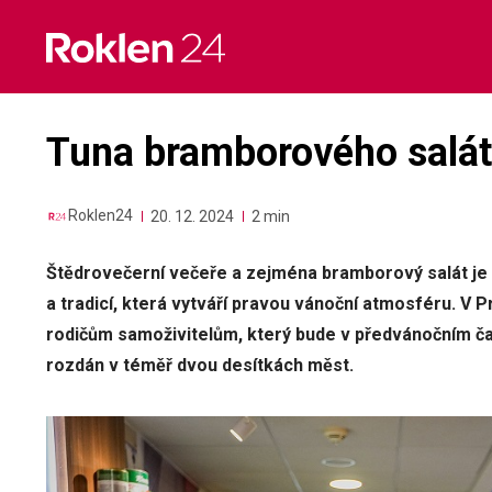
Skip
to
content
Tuna bramborového salát
Roklen24
20. 12. 2024
2 min
Štědrovečerní večeře a zejména bramborový salát je
a tradicí, která vytváří pravou vánoční atmosféru. V 
rodičům samoživitelům, který bude v předvánočním č
rozdán v téměř dvou desítkách měst.