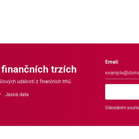
Email:
 finančních trzích
čových událostí z finančních trhů.
Jasná data
Odesláním souhla