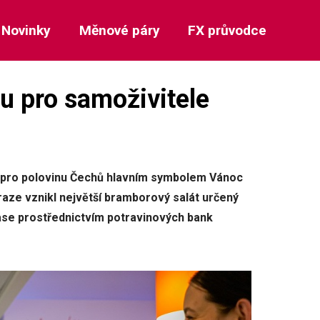
Novinky
Měnové páry
FX průvodce
u pro samoživitele
 pro polovinu Čechů hlavním symbolem Vánoc
Praze vznikl největší bramborový salát určený
ase prostřednictvím potravinových bank