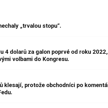
nechaly „trvalou stopu“.
 4 dolarů za galon poprvé od roku 2022,
ovými volbami do Kongresu.
ů klesají, protože obchodníci po komentá
Fedu.