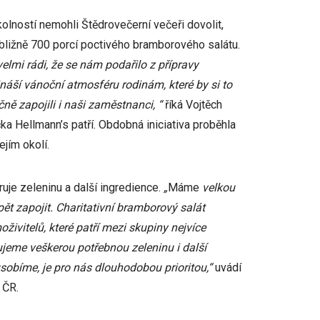
 okolností nemohli Štědrovečerní večeři dovolit,
řibližně 700 porcí poctivého bramborového salátu.
velmi rádi, že se nám podařilo z přípravy
ináší vánoční atmosféru rodinám, které by si to
čně zapojili i naši zaměstnanci, “
říká Vojtěch
čka Hellmann’s patří. Obdobná iniciativa proběhla
ejím okolí.
ruje zeleninu a další ingredience.
„
Máme
velkou
t zapojit. Charitativní bramborový salát
živitelů, které patří mezi skupiny nejvíce
jeme veškerou potřebnou zeleninu i další
obíme, je pro nás dlouhodobou prioritou,“
uvádí
 ČR.