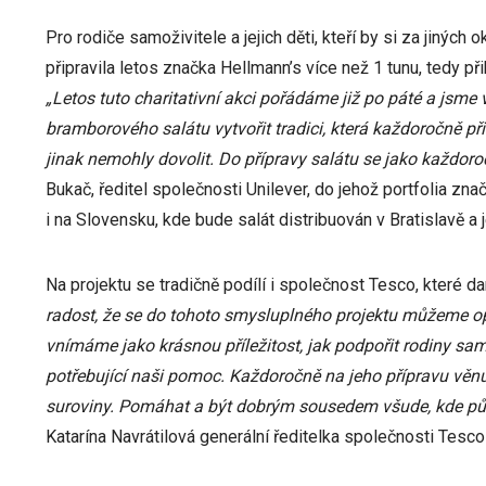
Pro rodiče samoživitele a jejich děti, kteří by si za jiných
připravila letos značka Hellmann’s více než 1 tunu, tedy p
„Letos tuto charitativní akci pořádáme již po páté a jsme 
bramborového salátu vytvořit tradici, která každoročně př
jinak nemohly dovolit. Do přípravy salátu se jako každoro
Bukač, ředitel společnosti Unilever, do jehož portfolia zna
i na Slovensku, kde bude salát distribuován v Bratislavě a j
Na projektu se tradičně podílí i společnost Tesco, které da
radost, že se do tohoto smysluplného projektu můžeme opě
vnímáme jako krásnou příležitost, jak podpořit rodiny samo
potřebující naši pomoc. Každoročně na jeho přípravu věnu
suroviny. Pomáhat a být dobrým sousedem všude, kde půs
Katarína Navrátilová generální ředitelka společnosti Tesco