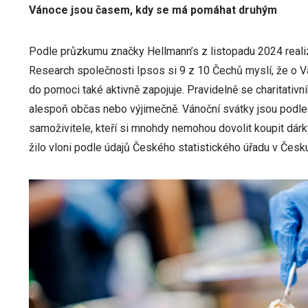
Vánoce jsou časem, kdy se má pomáhat druhým
Podle průzkumu značky Hellmann’s z listopadu 2024 reali
Research společnosti Ipsos si 9 z 10 Čechů myslí, že o V
do pomoci také aktivně zapojuje. Pravidelně se charitativn
alespoň občas nebo výjimečně. Vánoční svátky jsou podl
samoživitele, kteří si mnohdy nemohou dovolit koupit dárky
žilo vloni podle údajů Českého statistického úřadu v Česku