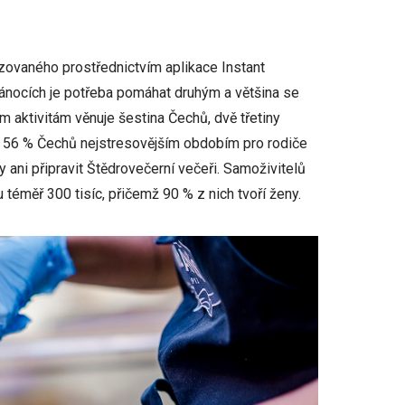
zovaného prostřednictvím aplikace Instant
ánocích je potřeba pomáhat druhým a většina se
ím aktivitám věnuje šestina Čechů, dvě třetiny
e 56 % Čechů nejstresovějším obdobím pro rodiče
 ani připravit Štědrovečerní večeři. Samoživitelů
 téměř 300 tisíc, přičemž 90 % z nich tvoří ženy.