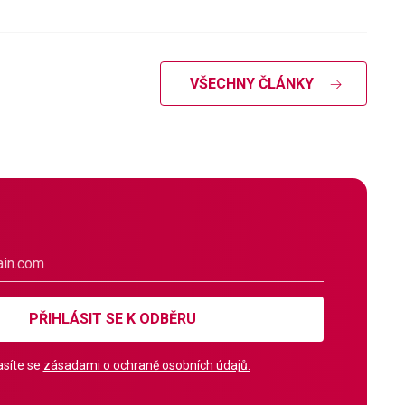
VŠECHNY ČLÁNKY
PŘIHLÁSIT SE K ODBĚRU
síte se
zásadami o ochraně osobních údajů.