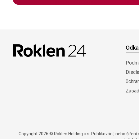
Odka
Podmí
Discl
0chra
Zásad
Copyright 2026 © Roklen Holding a.s. Publikování, nebo šířen