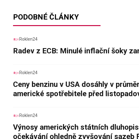
PODOBNÉ ČLÁNKY
Roklen24
Radev z ECB: Minulé inflační šoky za
Roklen24
Ceny benzinu v USA dosáhly v průměru
americké spotřebitele před listopad
Roklen24
Výnosy amerických státních dluhopis
očekávání ohledně zvyšování sazeb 