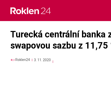
Skip
to
content
Turecká centrální banka z
swapovou sazbu z 11,75 
Roklen24
3. 11. 2020