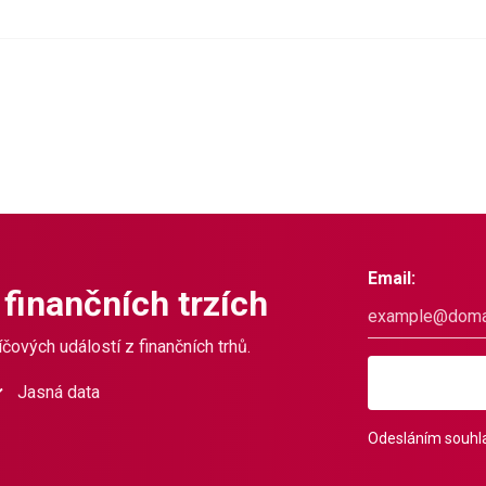
Email:
 finančních trzích
čových událostí z finančních trhů.
Jasná data
Odesláním souhla