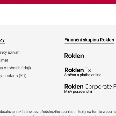
zy
Finanční skupina Roklen
nky užívání
aimer
na osobních údajů
y cookies (EU)
í obsahu je zakázáno bez předchozího souhlasu. Texty na tomto webu nes