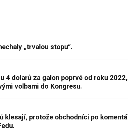
nechaly „trvalou stopu“.
 4 dolarů za galon poprvé od roku 2022,
ovými volbami do Kongresu.
ů klesají, protože obchodníci po komentá
Fedu.