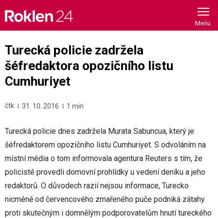
Skip
to
content
Turecká policie zadržela
šéfredaktora opozičního listu
Cumhuriyet
čtk
31. 10. 2016
1 min
Turecká policie dnes zadržela Murata Sabuncua, který je
šéfredaktorem opozičního listu Cumhuriyet. S odvoláním na
místní média o tom informovala agentura Reuters s tím, že
policisté provedli domovní prohlídky u vedení deníku a jeho
redaktorů. O důvodech razií nejsou informace, Turecko
nicméně od červencového zmařeného puče podniká zátahy
proti skutečným i domnělým podporovatelům hnutí tureckého