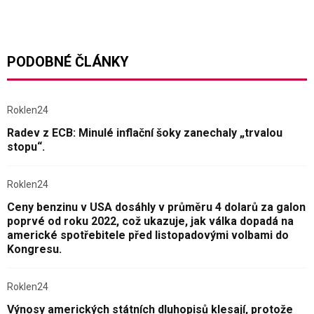
PODOBNÉ ČLÁNKY
Roklen24
Radev z ECB: Minulé inflační šoky zanechaly „trvalou
stopu“.
Roklen24
Ceny benzinu v USA dosáhly v průměru 4 dolarů za galon
poprvé od roku 2022, což ukazuje, jak válka dopadá na
americké spotřebitele před listopadovými volbami do
Kongresu.
Roklen24
Výnosy amerických státních dluhopisů klesají, protože