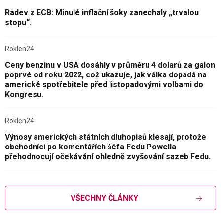
Radev z ECB: Minulé inflační šoky zanechaly „trvalou
stopu“.
Roklen24
Ceny benzinu v USA dosáhly v průměru 4 dolarů za galon
poprvé od roku 2022, což ukazuje, jak válka dopadá na
americké spotřebitele před listopadovými volbami do
Kongresu.
Roklen24
Výnosy amerických státních dluhopisů klesají, protože
obchodníci po komentářích šéfa Fedu Powella
přehodnocují očekávání ohledně zvyšování sazeb Fedu.
VŠECHNY ČLÁNKY