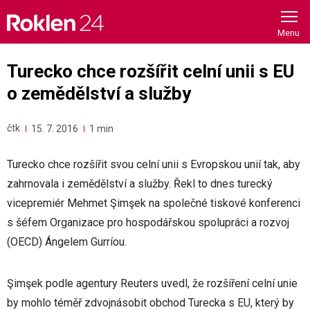
Skip
to
content
Turecko chce rozšířit celní unii s EU
o zemědělství a služby
čtk
15. 7. 2016
1 min
Turecko chce rozšířit svou celní unii s Evropskou unií tak, aby
zahrnovala i zemědělství a služby. Řekl to dnes turecký
vicepremiér Mehmet Şimşek na společné tiskové konferenci
s šéfem Organizace pro hospodářskou spolupráci a rozvoj
(OECD) Ángelem Gurríou.
Şimşek podle agentury Reuters uvedl, že rozšíření celní unie
by mohlo téměř zdvojnásobit obchod Turecka s EU, který by