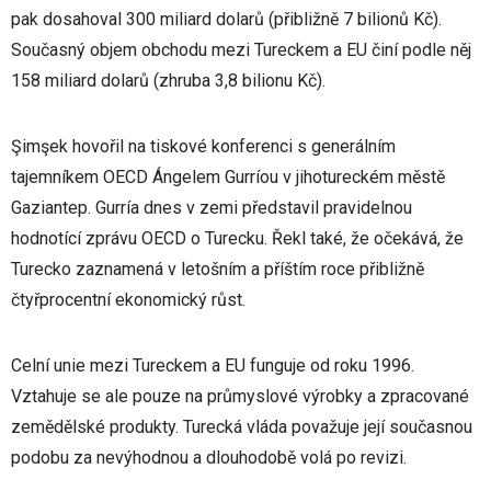
pak dosahoval 300 miliard dolarů (přibližně 7 bilionů Kč).
Současný objem obchodu mezi Tureckem a EU činí podle něj
158 miliard dolarů (zhruba 3,8 bilionu Kč).
Şimşek hovořil na tiskové konferenci s generálním
tajemníkem OECD Ángelem Gurríou v jihotureckém městě
Gaziantep. Gurría dnes v zemi představil pravidelnou
hodnotící zprávu OECD o Turecku. Řekl také, že očekává, že
Turecko zaznamená v letošním a příštím roce přibližně
čtyřprocentní ekonomický růst.
Celní unie mezi Tureckem a EU funguje od roku 1996.
Vztahuje se ale pouze na průmyslové výrobky a zpracované
zemědělské produkty. Turecká vláda považuje její současnou
podobu za nevýhodnou a dlouhodobě volá po revizi.