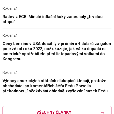
Roklen24
Radev z ECB: Minulé inflační šoky zanechaly „trvalou
stopu“.
Roklen24
Ceny benzinu v USA dosáhly v průměru 4 dolarů za galon
poprvé od roku 2022, což ukazuje, jak válka dopadá na
americké spotřebitele před listopadovými volbami do
Kongresu.
Roklen24
Výnosy amerických státních dluhopisů klesají, protože
obchodníci po komentářích šéfa Fedu Powella
přehodnocují očekávání ohledně zvyšování sazeb Fedu.
VŠECHNY ČLÁNKY