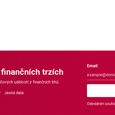
Email:
 finančních trzích
čových událostí z finančních trhů.
Jasná data
Odesláním souhla