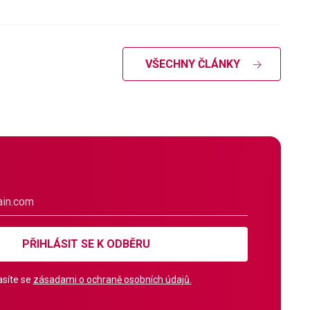
VŠECHNY ČLÁNKY
PŘIHLÁSIT SE K ODBĚRU
síte se
zásadami o ochraně osobních údajů.