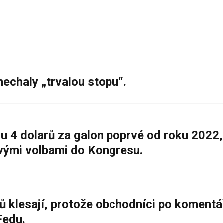
nechaly „trvalou stopu“.
 4 dolarů za galon poprvé od roku 2022,
ovými volbami do Kongresu.
ů klesají, protože obchodníci po komentá
Fedu.