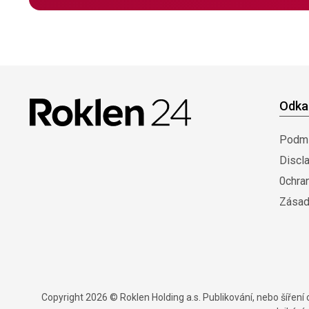
Odka
Podmí
Discl
0chra
Zásad
Copyright 2026 © Roklen Holding a.s. Publikování, nebo šířen