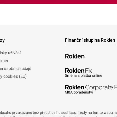
zy
Finanční skupina Roklen
nky užívání
aimer
na osobních údajů
y cookies (EU)
í obsahu je zakázáno bez předchozího souhlasu. Texty na tomto webu nes