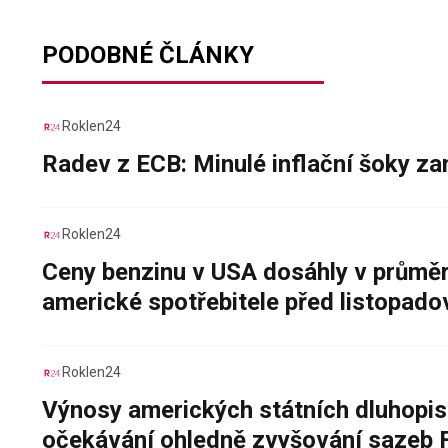
PODOBNÉ ČLÁNKY
Roklen24
Radev z ECB: Minulé inflační šoky za
Roklen24
Ceny benzinu v USA dosáhly v průměru
americké spotřebitele před listopad
Roklen24
Výnosy amerických státních dluhopis
očekávání ohledně zvyšování sazeb 