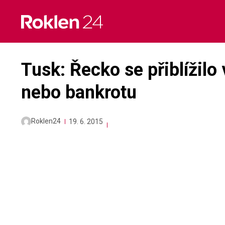
Skip
to
content
Tusk: Řecko se přiblížilo
nebo bankrotu
Roklen24
19. 6. 2015