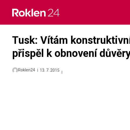
Skip
to
content
Tusk: Vítám konstruktivní
přispěl k obnovení důvěr
Roklen24
13. 7. 2015