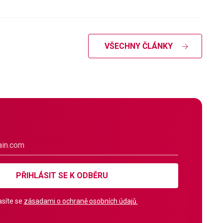
VŠECHNY ČLÁNKY
PŘIHLÁSIT SE K ODBĚRU
síte se
zásadami o ochraně osobních údajů.