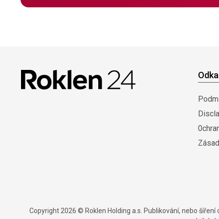
Odka
Podmí
Discl
0chra
Zásad
Copyright 2026 © Roklen Holding a.s. Publikování, nebo šířen