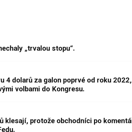
nechaly „trvalou stopu“.
 4 dolarů za galon poprvé od roku 2022,
ovými volbami do Kongresu.
ů klesají, protože obchodníci po komentá
Fedu.