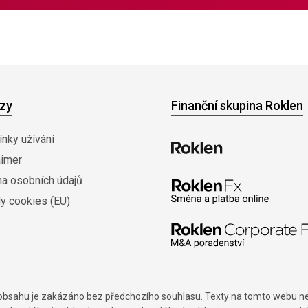
zy
Finanční skupina Roklen
nky užívání
aimer
na osobních údajů
y cookies (EU)
í obsahu je zakázáno bez předchozího souhlasu. Texty na tomto webu nes