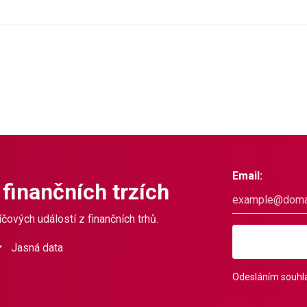
Email:
 finančních trzích
čových událostí z finančních trhů.
Jasná data
Odesláním souhla