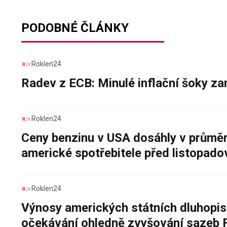
PODOBNÉ ČLÁNKY
Roklen24
Radev z ECB: Minulé inflační šoky za
Roklen24
Ceny benzinu v USA dosáhly v průměru
americké spotřebitele před listopad
Roklen24
Výnosy amerických státních dluhopis
očekávání ohledně zvyšování sazeb 