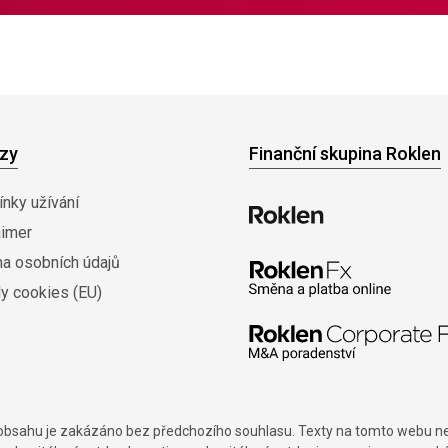
zy
Finanční skupina Roklen
nky užívání
aimer
na osobních údajů
y cookies (EU)
í obsahu je zakázáno bez předchozího souhlasu. Texty na tomto webu nes