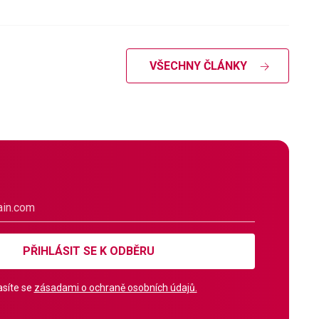
VŠECHNY ČLÁNKY
PŘIHLÁSIT SE K ODBĚRU
síte se
zásadami o ochraně osobních údajů.