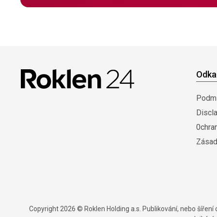
Odka
Podmí
Discl
0chra
Zásad
Copyright 2026 © Roklen Holding a.s. Publikování, nebo šířen