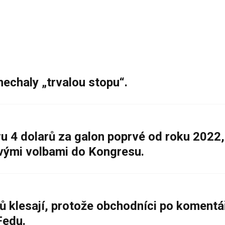
nechaly „trvalou stopu“.
 4 dolarů za galon poprvé od roku 2022,
ovými volbami do Kongresu.
ů klesají, protože obchodníci po komentá
Fedu.