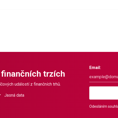
Email:
 finančních trzích
čových událostí z finančních trhů.
Jasná data
Odesláním souhla