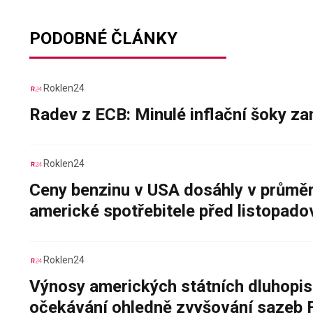
PODOBNÉ ČLÁNKY
Roklen24
Radev z ECB: Minulé inflační šoky za
Roklen24
Ceny benzinu v USA dosáhly v průměru
americké spotřebitele před listopad
Roklen24
Výnosy amerických státních dluhopis
očekávání ohledně zvyšování sazeb 