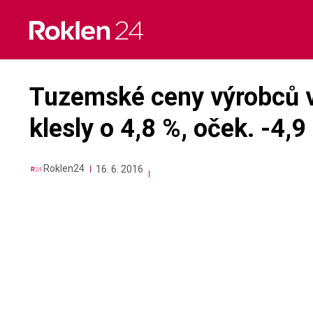
Skip
to
content
Tuzemské ceny výrobců v
klesly o 4,8 %, oček. -4,9
Roklen24
16. 6. 2016