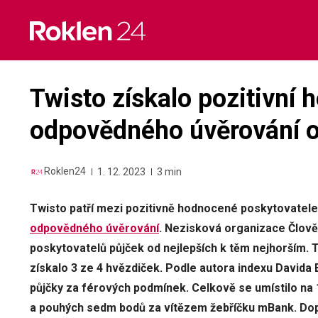
Skip
to
content
Twisto získalo pozitivní 
odpovědného úvěrování od
Roklen24
1. 12. 2023
3 min
Twisto patří mezi pozitivně hodnocené poskytovatele
odpovědného úvěrování
. Nezisková organizace Člověk
poskytovatelů půjček od nejlepších k těm nejhorším. 
získalo 3 ze 4 hvězdiček. Podle autora indexu Davida 
půjčky za férových podmínek. Celkově se umístilo na
a pouhých sedm bodů za vítězem žebříčku mBank. Dopa