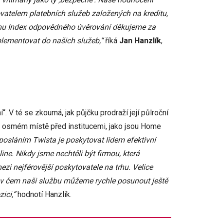
ovatelem platebních služeb založených na kreditu,
címu Index odpovědného úvěrování děkujeme za
mplementovat do našich služeb,“
říká
Jan Hanzlík
,
“. V té se zkoumá, jak půjčku prodraží její půlroční
na osmém místě před institucemi, jako jsou Home
posláním Twista je poskytovat lidem efektivní
ne. Nikdy jsme nechtěli být firmou, která
ezi nejférovější poskytovatele na trhu. Velice
, v čem naši službu můžeme rychle posunout ještě
ici,“
hodnotí Hanzlík.