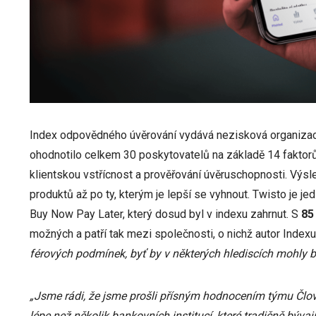
Index odpovědného úvěrování vydává nezisková organizace
ohodnotilo celkem 30 poskytovatelů na základě 14 faktorů,
klientskou vstřícnost a prověřování úvěruschopnosti. Výs
produktů až po ty, kterým je lepší se vyhnout. Twisto je j
Buy Now Pay Later, který dosud byl v indexu zahrnut. S
85
možných a patří tak mezi společnosti, o nichž autor Index
férových podmínek, byť by v některých hlediscích mohly být
„Jsme rádi, že jsme prošli přísným hodnocením týmu Člo
lépe než několik bankovních institucí, které tradičně býva