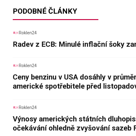
PODOBNÉ ČLÁNKY
Roklen24
Radev z ECB: Minulé inflační šoky za
Roklen24
Ceny benzinu v USA dosáhly v průměru
americké spotřebitele před listopad
Roklen24
Výnosy amerických státních dluhopis
očekávání ohledně zvyšování sazeb 