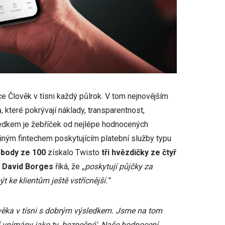
 Člověk v tísni každý půlrok. V tom nejnovějším
 které pokrývají náklady, transparentnost,
ledkem je žebříček od nejlépe hodnocených
ediným fintechem poskytujícím platební služby typu
 body ze 100
získalo Twisto
tři hvězdičky ze čtyř
u
David Borges
říká, že
„poskytují půjčky za
 ke klientům ještě vstřícnější.“
věka v tísni s dobrým výsledkem. Jsme na tom
jí vnímány jako ty ‚bezpečné‘. Naše hodnocení