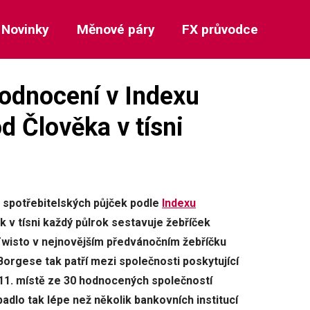
Novinky
Měnové páry
FX průvodce
hodnocení v Indexu
 Člověka v tísni
 spotřebitelských půjček podle
Indexu
 v tísni každý půlrok sestavuje žebříček
Twisto v nejnovějším předvánočním žebříčku
Borgese tak patří mezi společnosti poskytující
 11. místě ze 30 hodnocených společností
dlo tak lépe než několik bankovních institucí