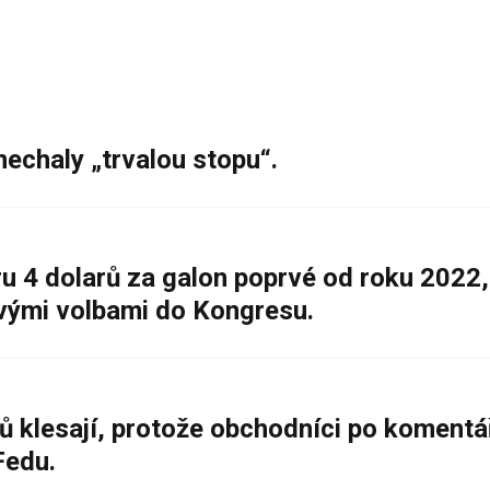
nechaly „trvalou stopu“.
 4 dolarů za galon poprvé od roku 2022,
ovými volbami do Kongresu.
ů klesají, protože obchodníci po komentá
Fedu.