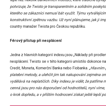
potvrzuje, že Twisto je transparentním a solidním poskyt
kterého se zákazníci nemusí bát využít. Týmu vytvářejí
konstruktivní zpětnou vazbu. Už nyní plánujeme, jak ji i
country manažer Twista pro Českou republiku.
Férový přístup při nesplácení
Jedna z hlavních kategorií indexu jsou „Náklady při prodlení
nesplácení. Twisto se v této kategorii umístilo dokonce 
Credit, Moneta, Komerční Banka nebo Fiobanka.
„Hlavním 
platební metody, a ulehčit jim tak nakupování zejména onli
vydělává na neplatičích. Díky indexu je vidět, že patříme m
cenná jsou pro nás doporučení od hodnotitelů, nyní víme
o krok dopředu, a v příštím hodnocení získat ještě lepší poz