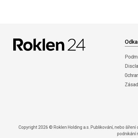
Odka
Podmí
Discl
0chra
Zásad
Copyright 2026 © Roklen Holding a.s. Publikování, nebo šířen
podnikání 